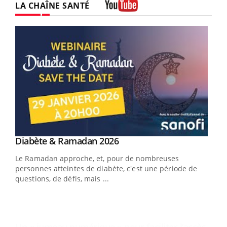
LA CHAÎNE SANTÉ
Youtube
Youtube
Diabète & Ramadan 2026
Un « jumeau numérique » pour faciliter l’accès
Youtube
Youtube
Youtube
à la médecine préventive
Le Ramadan approche, et, pour de nombreuses
Un établissement lié à un groupe mutualiste innove en
personnes atteintes de diabète, c'est une période de
matière de bilan de santé : l'utilisation d'un « jumeau
questions, de défis, mais ...
numérique » permet ...
You