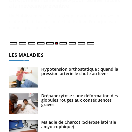
COU
Coup
vous
épis
LES MALADIES
Hypotension orthostatique : quand la
pression artérielle chute au lever
Drépanocytose : une déformation des
globules rouges aux conséquences
graves
Maladie de Charcot (Sclérose latérale
amyotrophique)