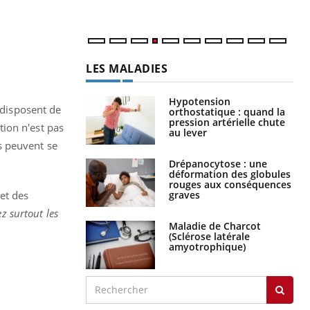
num
LES MALADIES
Hypotension
 disposent de
orthostatique : quand la
pression artérielle chute
ion n'est pas
au lever
s peuvent se
Drépanocytose : une
déformation des globules
rouges aux conséquences
et des
graves
z surtout les
Maladie de Charcot
(Sclérose latérale
amyotrophique)