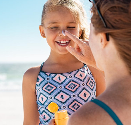
Les médicaments GLP-1
protègent-ils aussi les os
?
Cytomégalovirus : ce qui
change dans la prise en
charge des femmes
enceintes
La sieste empêche-t-elle
de dormir la nuit ?