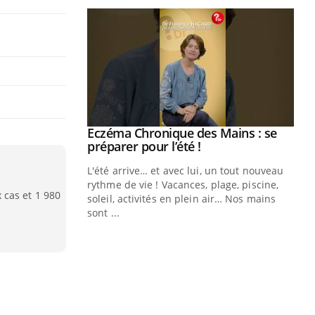
Eczéma Chronique des Mains : se
Youtube
Youtube
préparer pour l’été !
L'été arrive… et avec lui, un tout nouveau
rythme de vie ! Vacances, plage, piscine,
cas et 1 980
soleil, activités en plein air… Nos mains
sont ...
Youtube
Diabète & Ramadan 2026
Un
Youtube
You
fac
Le Ramadan approche, et, pour de
pr
nombreuses personnes atteintes de
Un 
diabète, c'est une période de questions, de
mut
défis, mais ...
san