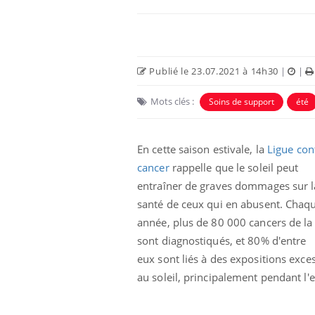
Publié le 23.07.2021 à 14h30
|
|
Mots clés :
Soins de support
été
 Mains :
Carence en fer : comprendre pour
Ins
Youtube
You
Youtube
Youtube
prévenir
osa
En cette saison estivale, la
Ligue con
cancer
rappelle que le soleil peut
aciles à aborder...
Fatigue, irritabilité, brouillard mental ou
En 2
poser des
même alopécie… Les symptômes de la
rest
entraîner de graves dommages sur l
'un proche c'est
carence en fer sont multiples ce qui la rend
pat
santé de ceux qui en abusent. Chaq
...
année, plus de 80 000 cancers de la
sont diagnostiqués, et 80% d'entre
eux sont liés à des expositions exce
au soleil, principalement pendant l'