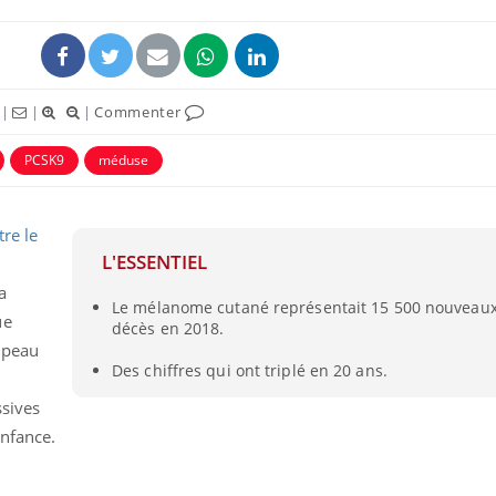
|
|
|
Commenter
PCSK9
méduse
uline & Charge mentale : et si on
tube
Youtube
it en parler??
tre le
L'ESSENTIEL
026, l'insuline dans le diabète de type 2
e entourée d'idées reçues chez les
a
Le mélanome cutané représentait 15 500 nouveaux 
ients comme parfois chez les soignants.
ue
décès en 2018.
 peau
Des chiffres qui ont triplé en 20 ans.
ssives
enfance.