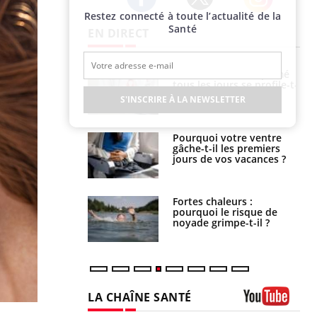
Restez connecté à toute l’actualité de la
Twitter
Facebook
Instagram
Santé
EN DIRECT
VIH : la fin du comprimé
Le Viagra pourrait-il
tous les jours se profile-t-
freiner la propagation du
elle enfin ?
cancer ?
S'INSCRIRE À LA NEWSLETTER
Pourquoi votre ventre
Pourquoi manger moins
gâche-t-il les premiers
de protéines pourrait
jours de vos vacances ?
finalement être bénéfique
Fortes chaleurs :
Grossesse et chaleur : ce
pourquoi le risque de
que dit la science
noyade grimpe-t-il ?
LA CHAÎNE SANTÉ
Youtube