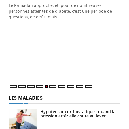
Le Ramadan approche, et, pour de nombreuses
personnes atteintes de diabète, c'est une période de
questions, de défis, mais ...
Un « jumeau numérique » pour faciliter l’accès
COU
Youtube
You
Youtube
à la médecine préventive
Coup
vous
épis
LES MALADIES
Hypotension orthostatique : quand la
pression artérielle chute au lever