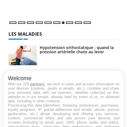
DRH 
LES MALADIES
Hypotension orthostatique : quand la
pression artérielle chute au lever
Drépanocytose : une déformation des
globules rouges aux conséquences
Welcome
graves
With our 225
partners
, we wish to store and access information on
your devices (cookies, pixels in emails, etc.), combine and share
your personal data with our partners, whether collected on this
website or in our emails, already held by some of us, or obtained
Maladie de Charcot (Sclérose latérale
later, including in other contexts.
amyotrophique)
Processing this data (identifiers, browsing, preferences, purchases,
loyalty programs, IP, postal addresses and emails, phone, precise
geolocation, etc.) allows developing and offering you services,
content, commercial offers and ads across your devices and
screens (including by email, post, SMS, phone, audio, and video),
personalising them, measuring their performance, and analysing