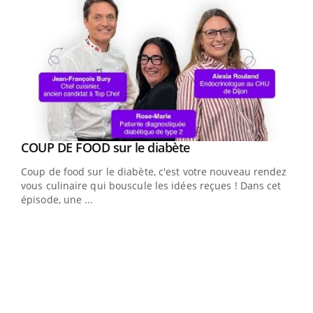
Youtube
cès
COUP DE FOOD sur le diabète
Youtube
Coup de food sur le diabète, c'est votre nouveau rendez-
 en
vous culinaire qui bouscule les idées reçues ! Dans cet
u
épisode, une ...
Qua
You
"Les
trav