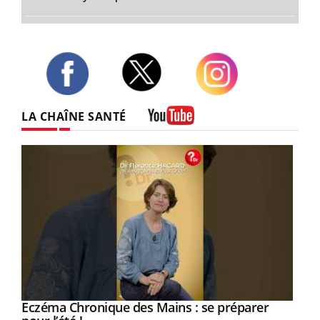
Twitter
Facebook
Instagram
LA CHAÎNE SANTÉ
Youtube
Youtube
Eczéma Chronique des Mains : se préparer
Diabète & Ramadan 2026
Youtube
Youtube