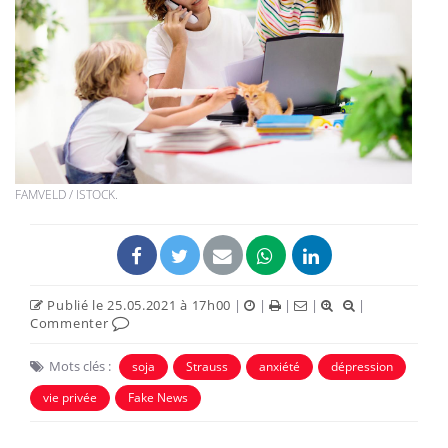
FAMVELD / ISTOCK.
Publié le 25.05.2021 à 17h00
|
|
|
|
|
Commenter
Mots clés :
soja
Strauss
anxiété
dépression
vie privée
Fake News