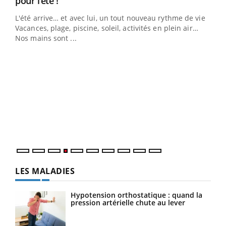
Youtube
pour l’été !
Le Ramadan approche, et, pour de nombreuses
L'été arrive… et avec lui, un tout nouveau rythme de vie !
personnes atteintes de diabète, c'est une période de
Vacances, plage, piscine, soleil, activités en plein air…
questions, de défis, mais ...
Nos mains sont ...
Un 
You
à l
Un é
mati
numé
LES MALADIES
Hypotension orthostatique : quand la
pression artérielle chute au lever