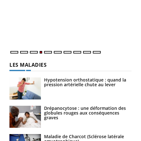
Dia
You
Le 
pers
ques
LES MALADIES
Hypotension orthostatique : quand la
pression artérielle chute au lever
Drépanocytose : une déformation des
globules rouges aux conséquences
graves
Maladie de Charcot (Sclérose latérale