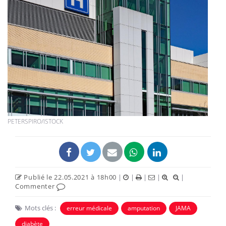
PETERSPIRO/ISTOCK
Publié le 22.05.2021 à 18h00
|
|
|
|
|
Commenter
Mots clés :
erreur médicale
amputation
JAMA
diabète