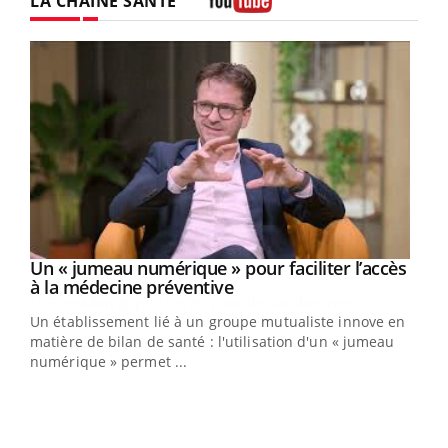
LA CHAÎNE SANTÉ
Youtube
Un « jumeau numérique » pour faciliter l’accès
Youtube
Youtube
à la médecine préventive
Un établissement lié à un groupe mutualiste innove en
e
matière de bilan de santé : l'utilisation d'un « jumeau
numérique » permet ...
COU
You