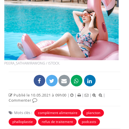
PEERA_SATHAWIRAWONG / ISTOCK.
Publié le 10.05.2021 à 09h00
|
|
|
|
|
Commenter
Mots clés :
complément alimentaire
plancton
phalloplastie
refus de traitement
podcasts