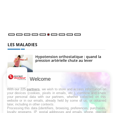
Coup
vous
épis
LES MALADIES
Hypotension orthostatique : quand la
pression artérielle chute au lever
Welcome
Drépanocytose : une déformation des
globules rouges aux conséquences
graves
With our 225
partners
, we wish to store and access information on
your devices (cookies, pixels in emails, etc.), combine and share
your personal data with our partners, whether collected on this
website or in our emails, already held by some of us, or obtained
Maladie de Charcot (Sclérose latérale
later, including in other contexts.
amyotrophique)
Processing this data (identifiers, browsing, preferences, purchases,
loyalty programs, IP, postal addresses and emails, phone, precise