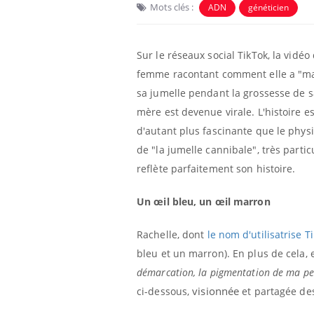
Mots clés :
ADN
généticien
Sur le réseaux social TikTok, la vidéo
femme racontant comment elle a "m
sa jumelle pendant la grossesse de s
mère est devenue virale. L'histoire es
d'autant plus fascinante que le phys
de "la jumelle cannibale", très particu
reflète parfaitement son histoire.
Un œil bleu, un œil marron
Rachelle, dont
le nom d'utilisatrise T
bleu et un marron). En plus de cela, 
démarcation, la pigmentation de ma peau
visionnée
ci-dessous,
et partagée des 