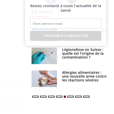
Restez connecté à toute l’actualité de la
Twitter
Facebook
Instagram
Santé
EN DIRECT
e et chaleur : ce
Mordue par un
la science
barracuda, une petite fille
secourue grâce à un
S'INSCRIRE À LA NEWSLETTER
réflexe essentiel
phone nuit-il à
Légionellose en Suisse :
tissage de la
quelle est l’origine de la
?
contamination ?
par une tique en
Allergies alimentaires :
, elle reste dans
une nouvelle arme contre
 pendant 42 jours
les réactions sévères