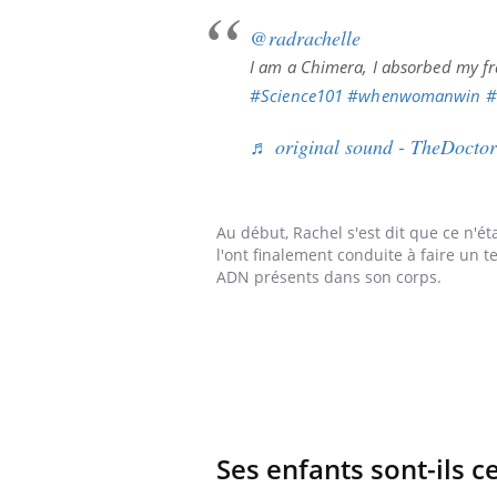
@radrachelle
I am a Chimera, I absorbed my fra
#Science101
#whenwomanwin
#
♬ original sound - TheDoctor
Au début, Rachel s'est dit que ce n'é
l'ont finalement conduite à faire un 
Carence en fer : comprendre pour
Youtube
Youtube
prévenir
ADN présents dans son corps.
Fatigue, irritabilité, brouillard mental ou
même alopécie… Les symptômes de la
carence en fer sont multiples ce qui la rend
...
 Mains :
Ins
You
Youtube
osa
aciles à aborder...
En 2
Ses enfants sont-ils c
poser des
rest