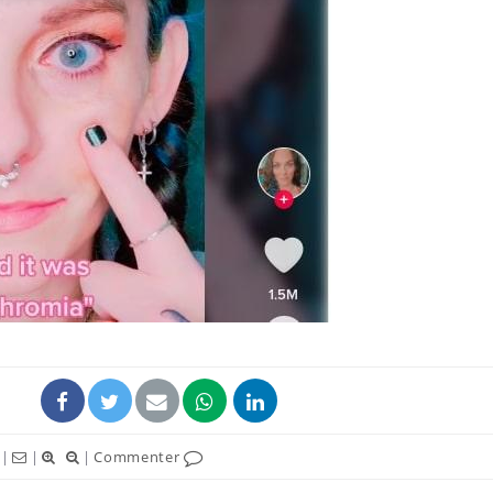
Fortes chaleurs :
Grossess
pourquoi le risque de
que dit 
noyade grimpe-t-il ?
Le Viagra pourrait-il
Le smart
freiner la propagation du
l'appren
cancer ?
lecture 
Pourquoi manger moins
Mordue 
de protéines pourrait
vacances
finalement être bénéfique
le coma
|
|
|
Commenter