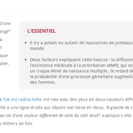
 d'une
L'ESSENTIEL
angé"
a
Il n’y a jamais eu autant de naissances de jumeaux
t
monde.
ique
Deux facteurs expliquent cette hausse : la diffusio
lier,
l’assistance médicale à la procréation (AMP), qui es
un risque élevé de naissance multiple ; le retard d
la probabilité d’une grossesse gémellaire augmenta
des femmes.
ik Tok est radrachelle
, est née avec des yeux de deux couleurs diff
elle a une ligne droite qui sépare son torse en deux.
"A gauche de c
 est d'une couleur différente de celle du côté droit",
explique-t-elle
milliers de fois.