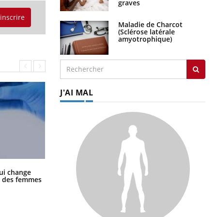
graves
'inscrire
Maladie de Charcot
(Sclérose latérale
amyotrophique)
J'AI MAL
La sieste empêche-t-elle de dormir
ui change
la nuit ?
ge des femmes