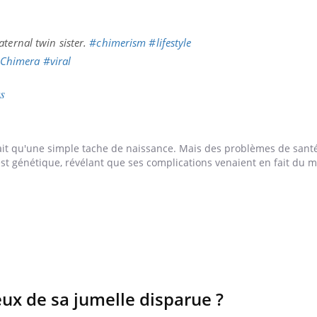
ternal twin sister.
#chimerism
#lifestyle
Chimera
#viral
s
tait qu'une simple tache de naissance. Mais des problèmes de sant
test génétique, révélant que ses complications venaient en fait du 
uline & Charge mentale : et si on
Eczéma Chronique des
tube
Youtube
Youtube
Y
it en parler??
préparer pour l’été !
026, l'insuline dans le diabète de type 2
L'été arrive… et avec lui,
eux de sa jumelle disparue ?
e entourée d'idées reçues chez les
rythme de vie ! Vacances, 