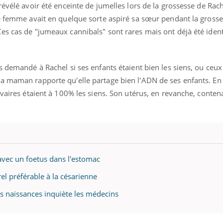
ients comme parfois chez les soignants.
soleil, activités en plein
évélé avoir été enceinte de jumelles lors de la grossesse de Rach
sont ...
ne femme avait en quelque sorte aspiré sa sœur pendant la grosse
s cas de "jumeaux cannibals" sont rares mais ont déjà été ident
s demandé à Rachel si ses enfants étaient bien les siens, ou ceux
a maman rapporte qu'elle partage bien l'ADN de ses enfants. En 
ovaires étaient à 100% les siens. Son utérus, en revanche, conten
avec un foetus dans l'estomac
l préférable à la césarienne
 naissances inquiète les médecins