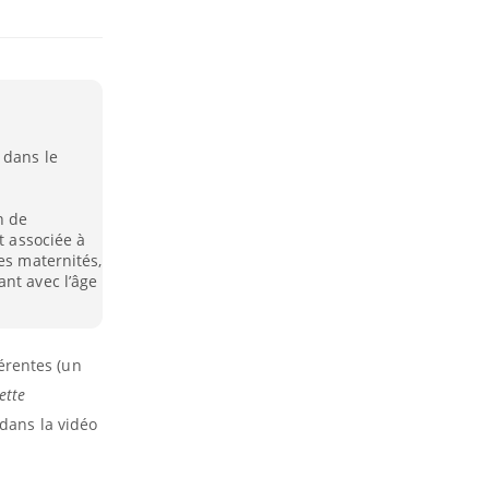
 dans le
n de
t associée à
es maternités,
nt avec l’âge
érentes (un
ette
 dans la vidéo