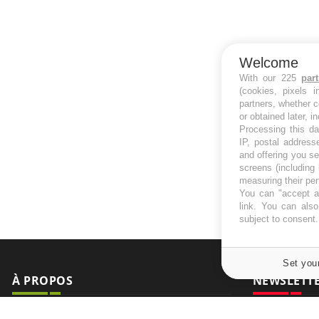
Welcome
With our 225
par
(cookies, pixels 
partners, whether c
or obtained later, i
Processing this da
IP, postal address
and offering you s
screens (including
measuring their pe
You can "accept al
link
. You can also 
subject to consent
Set you
À PROPOS
NEWSLETT
Recevez toute