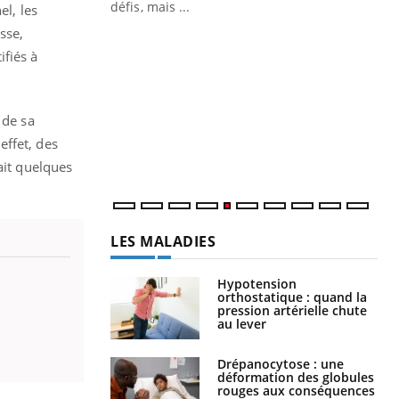
 air… Nos mains
défis, mais ...
el, les
sse,
Un
You
fac
ifiés à
pr
Un 
 de sa
mut
san
effet, des
num
ait quelques
LES MALADIES
Hypotension
orthostatique : quand la
pression artérielle chute
au lever
Drépanocytose : une
déformation des globules
rouges aux conséquences