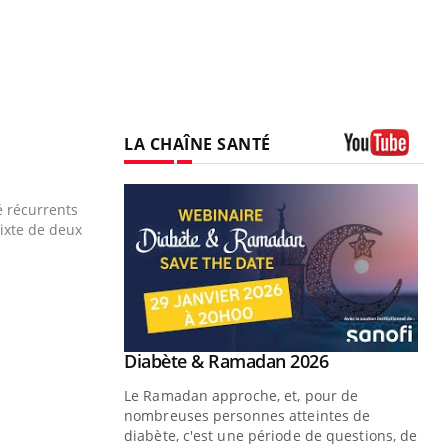
LA CHAÎNE SANTÉ
Youtube
é récurrents
mixte de deux
Youtube
 Mains : se
Diabète & Ramadan 2026
Youtube
outube
Le Ramadan approche, et, pour de
 un tout nouveau
nombreuses personnes atteintes de
plage, piscine,
diabète, c'est une période de questions, de