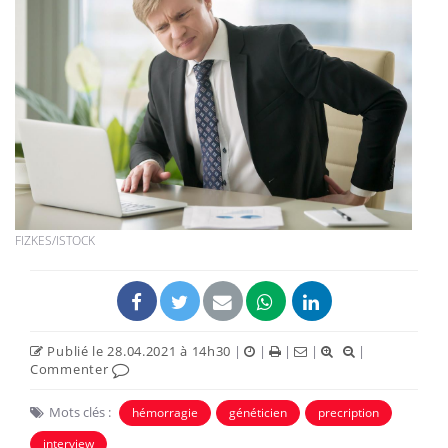
FIZKES/ISTOCK
Publié le 28.04.2021 à 14h30
|
|
|
|
|
Commenter
Mots clés :
hémorragie
généticien
precription
interview