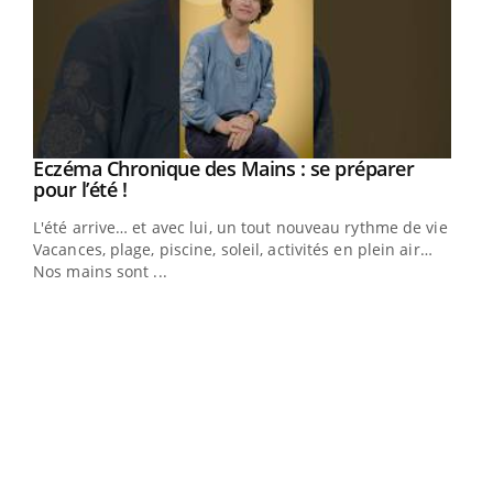
Eczéma Chronique des Mains : se préparer
Youtube
Youtube
pour l’été !
L'été arrive… et avec lui, un tout nouveau rythme de vie !
Vacances, plage, piscine, soleil, activités en plein air…
Nos mains sont ...
Dia
You
Le 
pers
ques