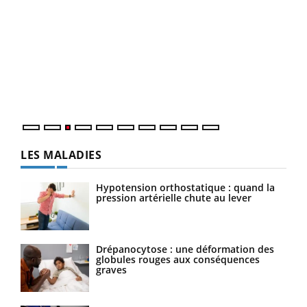
Ecz
You
pour
L'ét
Vaca
Nos 
LES MALADIES
Hypotension orthostatique : quand la
pression artérielle chute au lever
Drépanocytose : une déformation des
globules rouges aux conséquences
graves