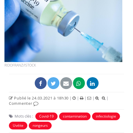
RIDOFRANZ/ISTOCK
Publié le 24.03.2021 à 18h30
|
|
|
|
|
Commenter
Mots clés :
Covid-19
contamination
infectiologie
Uvéite
rongeurs