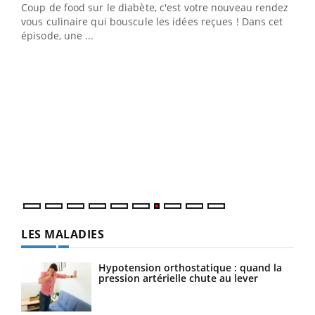
Coup de food sur le diabète, c'est votre nouveau rendez-
 en
vous culinaire qui bouscule les idées reçues ! Dans cet
u
épisode, une ...
Qua
You
"Les
trav
DRH 
LES MALADIES
Hypotension orthostatique : quand la
pression artérielle chute au lever