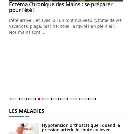
Eczéma Chronique des Mains : se préparer
Youtube
Youtube
pour l’été !
L'été arrive… et avec lui, un tout nouveau rythme de vie !
Vacances, plage, piscine, soleil, activités en plein air…
Nos mains sont ...
Dia
You
Le 
pers
ques
LES MALADIES
Hypotension orthostatique : quand la
pression artérielle chute au lever