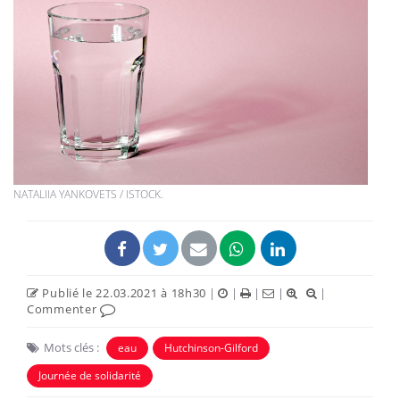
NATALIIA YANKOVETS / ISTOCK.
Publié le 22.03.2021 à 18h30
|
|
|
|
|
Commenter
Mots clés :
eau
Hutchinson-Gilford
Journée de solidarité