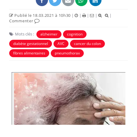
Publié le 18.03.2021 à 10h30
|
|
|
|
|
Commenter
Mots clés :
alzheimer
cognition
diabète gestationnel
AVC
cancer du colon
fibres alimentaires
pneumothorax