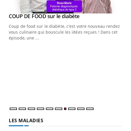
Youtube
cès
COUP DE FOOD sur le diabète
Youtube
Coup de food sur le diabète, c'est votre nouveau rendez-
 en
vous culinaire qui bouscule les idées reçues ! Dans cet
u
épisode, une ...
Qua
You
"Les
trav
DRH 
LES MALADIES