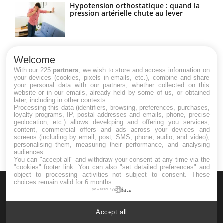
Hypotension orthostatique : quand la
pression artérielle chute au lever
Drépanocytose : une déformation des
globules rouges aux conséquences
Welcome
graves
With our 225
partners
, we wish to store and access information on
your devices (cookies, pixels in emails, etc.), combine and share
your personal data with our partners, whether collected on this
website or in our emails, already held by some of us, or obtained
Maladie de Charcot (Sclérose latérale
later, including in other contexts.
amyotrophique)
Processing this data (identifiers, browsing, preferences, purchases,
loyalty programs, IP, postal addresses and emails, phone, precise
geolocation, etc.) allows developing and offering you services,
content, commercial offers and ads across your devices and
screens (including by email, post, SMS, phone, audio, and video),
personalising them, measuring their performance, and analysing
audiences.
You can "accept all" and withdraw your consent at any time via the
"cookies" footer link
. You can also "set detailed preferences" and
object to processing activities not subject to consent. These
choices remain valid for 6 months.
powered by
Accept all