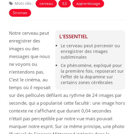
Mots clés :
cerveau
ILS
apprentissage
Stromae
Notre cerveau peut
L'ESSENTIEL
enregistrer des
Le cerveau peut percevoir ou
images ou des
enregistrer des images
messages que nous
subliminales
ne voyons ou
Ce phénomène, expliqué pour
la première fois, reposerait sur
n'entendons pas.
l'effet de la dopamine sur
C'est le cinéma, au
certains zones cérébrales
temps où il reposait
sur des pellicules défilant au rythme de 24 images par
seconde, qui a popularisé cette faculté : une image hors
contexte ne s'affichant que durant 0,04 secondes
n'était pas perceptible par notre vue mais pouvait
marquer notre esprit. Sur ce même principe, une photo
"furtive" de François Mitterrand intégrée dans le