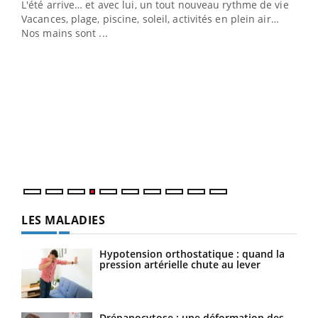
L'été arrive… et avec lui, un tout nouveau rythme de vie !
Vacances, plage, piscine, soleil, activités en plein air…
Nos mains sont ...
Dia
You
Le 
pers
ques
LES MALADIES
Hypotension orthostatique : quand la
pression artérielle chute au lever
Drépanocytose : une déformation des