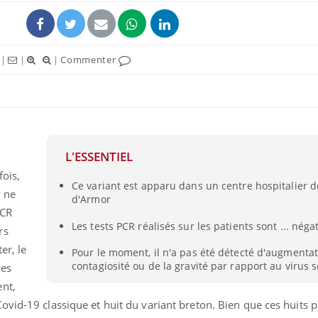
|
|
|
Commenter
ence en fer : comprendre pour
Insuline & Charge ment
tube
Youtube
Youtube
Yout
venir
osait en parler??
L'ESSENTIEL
gue, irritabilité, brouillard mental ou
En 2026, l'insuline dans l
fois,
Ce variant est apparu dans un centre hospitalier d
e alopécie… Les symptômes de la
reste entourée d'idées re
l ne
d'Armor
nce en fer sont multiples ce qui la rend
patients comme parfois ch
PCR
Les tests PCR réalisés sur les patients sont ... négat
rs
er, le
Pour le moment, il n'a pas été détecté d'augmentat
contagiosité ou de la gravité par rapport au virus 
les
ent,
vid-19 classique et huit du variant breton. Bien que ces huits p