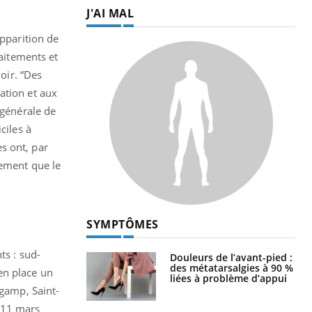
J'AI MAL
apparition de
raitements et
oir. “
Des
ation et aux
 générale de
ciles à
s ont, par
dement que le
SYMPTÔMES
ts : sud-
Douleurs de l’avant-pied :
des métatarsalgies à 90 %
 en place un
liées à problème d’appui
ngamp, Saint-
e 11 mars