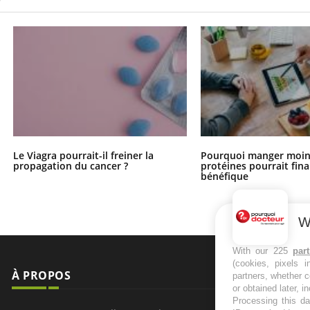
Le Viagra pourrait-il freiner la
Pourquoi manger moin
propagation du cancer ?
protéines pourrait fin
bénéfique
W
With our 225
par
(cookies, pixels 
À PROPOS
NEWSLETT
partners, whether c
or obtained later, i
Processing this da
Recevez toute