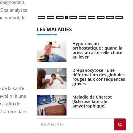
diagnostic a
. Des analyses
u variant, le
LES MALADIES
Hypotension
orthostatique : quand la
pression artérielle chute
au lever
Drépanocytose : une
déformation des globules
rouges aux conséquences
graves
 de la santé
vité ni à une
Maladie de Charcot
(Sclérose latérale
s, afin de
amyotrophique)
st-à-dire dans