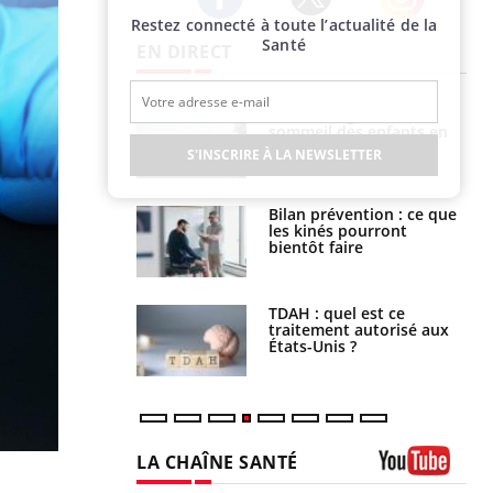
Restez connecté à toute l’actualité de la
Twitter
Facebook
Instagram
Santé
EN DIRECT
par un
Comment gérer le
a, une petite fille
sommeil des enfants en
e grâce à un
vacances ?
S'INSCRIRE À LA NEWSLETTER
essentiel
lose en Suisse :
Bilan prévention : ce que
st l’origine de la
les kinés pourront
nation ?
bientôt faire
s alimentaires :
TDAH : quel est ce
velle arme contre
traitement autorisé aux
tions sévères
États-Unis ?
LA CHAÎNE SANTÉ
Youtube