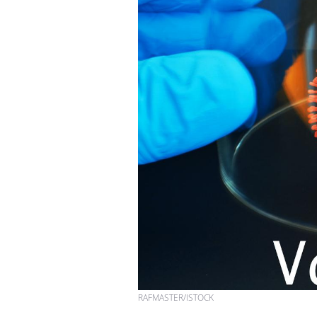
Fortes chaleurs :
pourquoi le risque de
noyade grimpe-t-il ?
Le Viagra pourrait-il
freiner la propagation du
cancer ?
Pourquoi manger moins
de protéines pourrait
finalement être bénéfique
RAFMASTER/ISTOCK