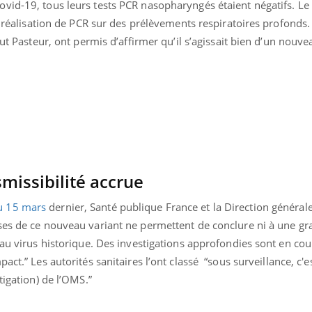
vid-19, tous leurs tests PCR nasopharyngés étaient négatifs. Le 
la réalisation de PCR sur des prélèvements respiratoires profonds
tut Pasteur, ont permis d’affirmer qu’il s’agissait bien d’un nouvea
smissibilité accrue
u 15 mars
dernier, Santé publique France et la Direction générale
es de ce nouveau variant ne permettent de conclure ni à une gra
 au virus historique. Des investigations approfondies sont en cour
pact.
” Les autorités sanitaires l’ont classé “
sous surveillance, c'e
tigation) de l’OMS.
”