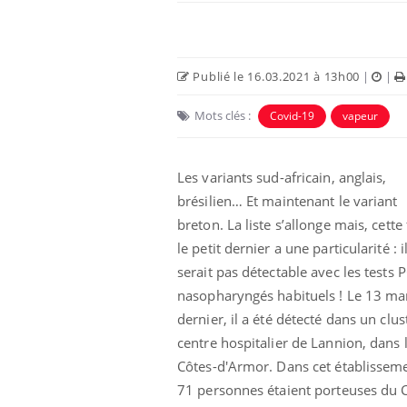
Publié le 16.03.2021 à 13h00
|
|
Mots clés :
Covid-19
vapeur
Eczéma Chronique des Mains :
Car
Youtube
You
Les variants sud-africain, anglais,
Youtube
expliquer ma maladie
pré
brésilien… Et maintenant le variant
Il y a des sujets qui sont faciles à aborder...
Fati
breton. La liste s’allonge mais, cette 
d'autres non ! D'un côté, poser des
mêm
le petit dernier a une particularité : i
questions sur la maladie d'un proche c'est
care
serait pas détectable avec les tests 
montrer ...
...
nasopharyngés habituels ! Le 13 ma
dernier, il a été détecté dans un clust
centre hospitalier de Lannion, dans 
Côtes-d'Armor. Dans cet établissem
71 personnes étaient porteuses du Co