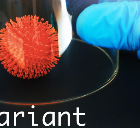
Grossesse et chaleur : ce
Mordue 
que dit la science
barracud
secouru
réflexe 
Le smartphone nuit-il à
Légionel
l'apprentissage de la
quelle e
lecture ?
contami
Mordue par une tique en
Allergie
vacances, elle reste dans
une nou
le coma pendant 42 jours
les réac