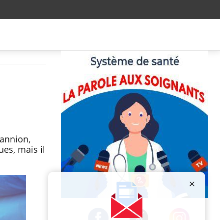
Lannion,
ues, mais il
Publicité