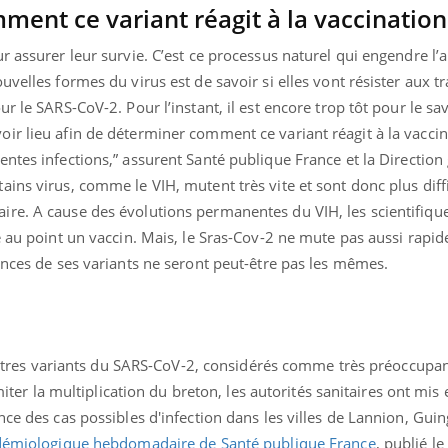
ment ce variant réagit à la vaccination
r assurer leur survie. C’est ce processus naturel qui engendre l’
velles formes du virus est de savoir si elles vont résister aux t
r le SARS-CoV-2. Pour l’instant, il est encore trop tôt pour le sav
ir lieu afin de déterminer comment ce variant réagit à la vaccin
entes infections,” assurent
Santé publique France et la Direction
tains virus, comme le VIH,
mutent très vite et sont donc plus diffi
re. A cause des évolutions permanentes du VIH, les scientifique
e au point un vaccin. Mais, le Sras-Cov-2 ne mute pas aussi rapi
ences de ses variants ne seront peut-être pas les mêmes.
s autres variants du SARS-CoV-2, considérés comme très préoccupan
imiter la multiplication du breton, les autorités sanitaires ont mis
nce des cas possibles d'infection dans les villes de Lannion, Gui
démiologique hebdomadaire de Santé publique France
, publié l