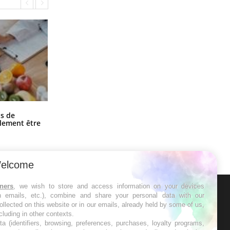
Grossesse et chaleur : ce que dit la
s de
science
alement être
elcome
tners
, we wish to store and access information on your devices
in emails, etc.), combine and share your personal data with our
ER
ollected on this website or in our emails, already held by some of us,
ncluding in other contexts.
ta (identifiers, browsing, preferences, purchases, loyalty programs,
s les semaines les meilleures