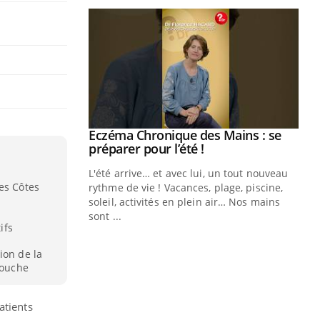
ale : et si on
Eczéma Chronique des Mains : se
Youtube
ube
Youtube
préparer pour l’été !
e diabète de type 2
L'été arrive… et avec lui, un tout nouveau
es Côtes
çues chez les
rythme de vie ! Vacances, plage, piscine,
ez les soignants.
soleil, activités en plein air… Nos mains
sont ...
ifs
Di
You
Le 
ion de la
souche
nom
dia
défi
atients