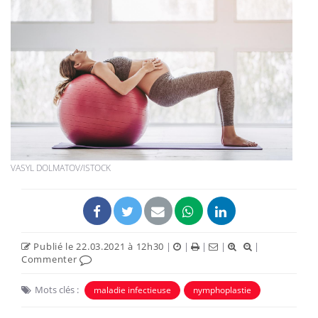
VASYL DOLMATOV/ISTOCK
Publié le 22.03.2021 à 12h30
|
|
|
|
|
Commenter
Mots clés :
maladie infectieuse
nymphoplastie