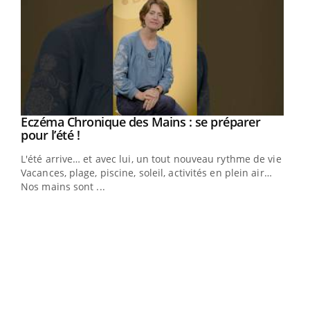
Eczéma Chronique des Mains : se préparer
Youtube
Youtube
pour l’été !
L'été arrive… et avec lui, un tout nouveau rythme de vie !
Vacances, plage, piscine, soleil, activités en plein air…
Nos mains sont ...
Dia
You
Le 
pers
ques