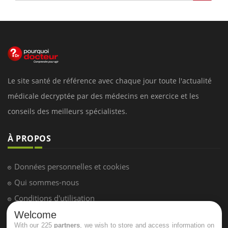
Le site santé de référence avec chaque jour toute l'actualité
médicale decryptée par des médecins en exercice et les
conseils des meilleurs spécialistes.
À PROPOS
Données personnelles et cookies
Qui sommes-nous
Conditions d'utilisation
Plan du site
Welcome
With our 225
partners
, we wish to store and access information on