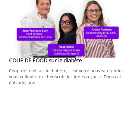
Youtube
cès
COUP DE FOOD sur le diabète
Youtube
Coup de food sur le diabète, c'est votre nouveau rendez-
 en
vous culinaire qui bouscule les idées reçues ! Dans cet
u
épisode, une ...
Qua
You
"Les
trav
DRH 