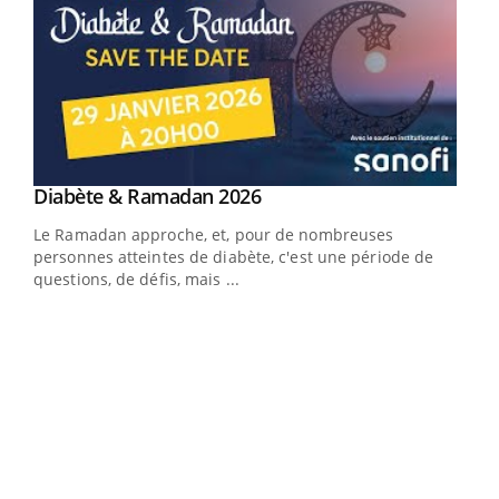
Youtube
Diabète & Ramadan 2026
Youtube
Le Ramadan approche, et, pour de nombreuses
vie !
personnes atteintes de diabète, c'est une période de
…
questions, de défis, mais ...
Un 
You
à l
Un é
mati
numé