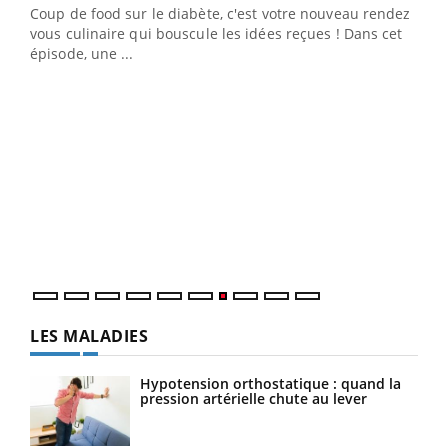
Coup de food sur le diabète, c'est votre nouveau rendez-
 en
vous culinaire qui bouscule les idées reçues ! Dans cet
u
épisode, une ...
Qua
You
"Les
trav
DRH 
LES MALADIES
Hypotension orthostatique : quand la
pression artérielle chute au lever