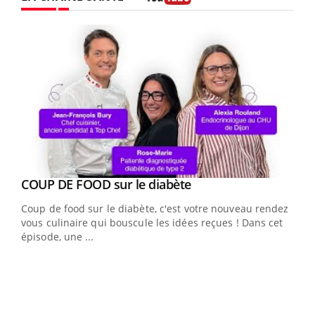
Youtube
Youtube
cès
COUP DE FOOD sur le diabète
Youtube
Coup de food sur le diabète, c'est votre nouveau rendez-
 en
vous culinaire qui bouscule les idées reçues ! Dans cet
u
épisode, une ...
Qua
You