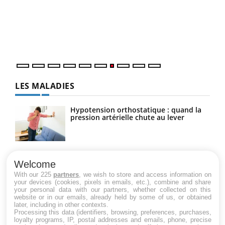
"Les
trav
DRH 
LES MALADIES
Hypotension orthostatique : quand la
pression artérielle chute au lever
Drépanocytose : une déformation des
globules rouges aux conséquences
Welcome
graves
With our 225
partners
, we wish to store and access information on
your devices (cookies, pixels in emails, etc.), combine and share
your personal data with our partners, whether collected on this
website or in our emails, already held by some of us, or obtained
Maladie de Charcot (Sclérose latérale
later, including in other contexts.
amyotrophique)
Processing this data (identifiers, browsing, preferences, purchases,
loyalty programs, IP, postal addresses and emails, phone, precise