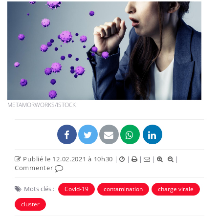
METAMORWORKS/ISTOCK
Publié le 12.02.2021 à 10h30
|
|
|
|
|
Commenter
Mots clés :
Covid-19
contamination
charge virale
cluster