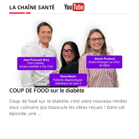
LA CHAÎNE SANTÉ
Youtube
Youtube
cès
COUP DE FOOD sur le diabète
Youtube
Coup de food sur le diabète, c'est votre nouveau rendez-
 en
vous culinaire qui bouscule les idées reçues ! Dans cet
u
épisode, une ...