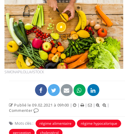
SIMONAPILOLLA/ISTOCK
Publié le 09.02.2021 à 09h00
|
|
|
|
|
Commenter
Mots clés :
régime alimentaire
régime hypocalorique
perception
cholestérol