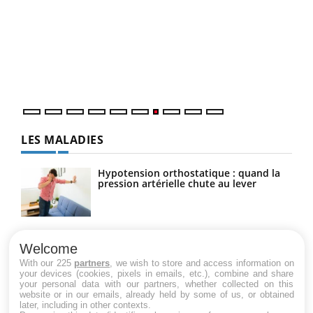
Qua
You
"Les
trav
DRH 
LES MALADIES
Hypotension orthostatique : quand la
pression artérielle chute au lever
Drépanocytose : une déformation des
globules rouges aux conséquences
Welcome
graves
With our 225
partners
, we wish to store and access information on
your devices (cookies, pixels in emails, etc.), combine and share
your personal data with our partners, whether collected on this
website or in our emails, already held by some of us, or obtained
Maladie de Charcot (Sclérose latérale
later, including in other contexts.
amyotrophique)