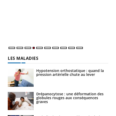
Dia
You
Le 
pers
ques
LES MALADIES
Hypotension orthostatique : quand la
pression artérielle chute au lever
Drépanocytose : une déformation des
globules rouges aux conséquences
graves