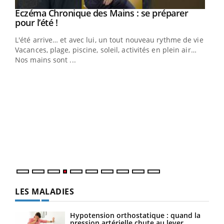
Eczéma Chronique des Mains : se préparer
Youtube
Youtube
pour l’été !
L'été arrive… et avec lui, un tout nouveau rythme de vie !
Vacances, plage, piscine, soleil, activités en plein air…
Nos mains sont ...
Youtube
Diabète & Ramadan 2026
Un 
Youtube
You
à l
Le Ramadan approche, et, pour de nombreuses
Un é
personnes atteintes de diabète, c'est une période de
mati
questions, de défis, mais ...
numé
LES MALADIES
Hypotension orthostatique : quand la
pression artérielle chute au lever