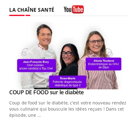
LA CHAÎNE SANTÉ
Youtube
Youtube
cès
COUP DE FOOD sur le diabète
Youtube
Coup de food sur le diabète, c'est votre nouveau rendez-
 en
vous culinaire qui bouscule les idées reçues ! Dans cet
u
épisode, une ...