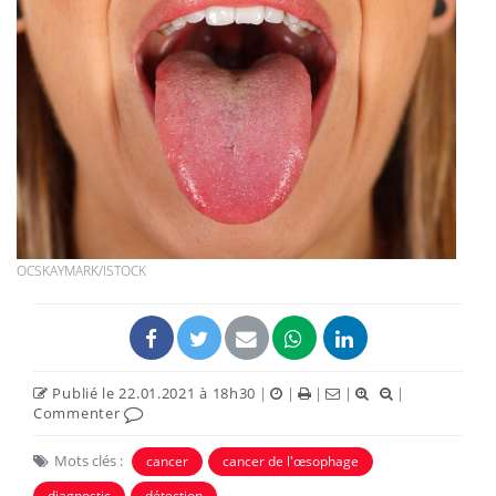
OCSKAYMARK/ISTOCK
Publié le 22.01.2021 à 18h30
|
|
|
|
|
Commenter
Mots clés :
cancer
cancer de l'œsophage
diagnostic
détection