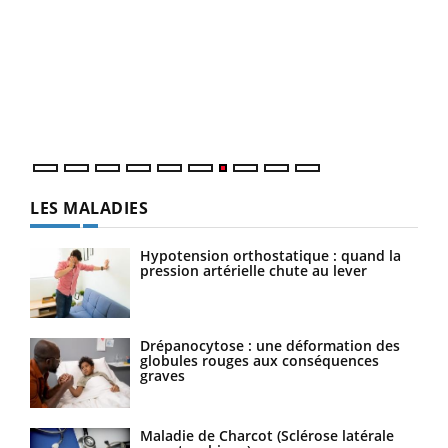
Qua
You
"Les
trav
DRH 
LES MALADIES
Hypotension orthostatique : quand la
pression artérielle chute au lever
Drépanocytose : une déformation des
globules rouges aux conséquences
graves
Maladie de Charcot (Sclérose latérale