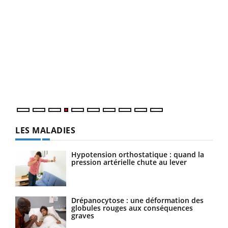
Dia
You
Le 
pers
ques
LES MALADIES
Hypotension orthostatique : quand la
pression artérielle chute au lever
Drépanocytose : une déformation des
globules rouges aux conséquences
graves