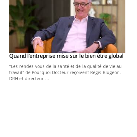
Yout
Quand l’entreprise mise sur le bien être global
Youtube
ndez-
"Les rendez-vous de la santé et de la qualité de vie au
cet
travail" de Pourquoi Docteur reçoivent Régis Blugeon,
DRH et directeur ...
Ecz
You
(3/3
Dans
vous
quot