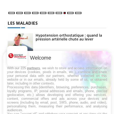
LES MALADIES
Hypotension orthostatique : quand la
pression artérielle chute au lever
Welcome
Drépanocytose : une déformation des
globules rouges aux conséquences
graves
With our 225
partners
, we wish to store and access information on
your devices (cookies, pixels in emails, etc.), combine and share
your personal data with our partners, whether collected on this
website or in our emails, already held by some of us, or obtained
Maladie de Charcot (Sclérose latérale
later, including in other contexts.
amyotrophique)
Processing this data (identifiers, browsing, preferences, purchases,
loyalty programs, IP, postal addresses and emails, phone, precise
geolocation, etc.) allows developing and offering you services,
content, commercial offers and ads across your devices and
screens (including by email, post, SMS, phone, audio, and video),
personalising them, measuring their performance, and analysing
audiences.
You can "accept all" and withdraw your consent at any time via the