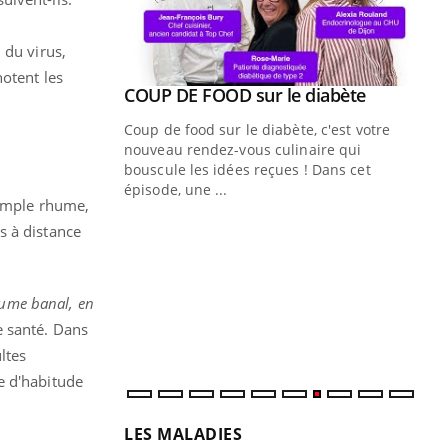
 du virus,
notent les
Youtube
 diabète
e, c'est votre
naire qui
 ! Dans cet
simple rhume,
Quand l’entreprise mise sur le bien
Ec
Youtube
You
s à distance
Youtube
être global
quo
"Les rendez-vous de la santé et de la
Dan
qualité de vie au travail" de Pourquoi
der
hume banal, en
Docteur reçoivent Régis Blugeon, DRH et
com
e santé.
Dans
directeur ...
et é
ltes
e d'habitude
LES MALADIES