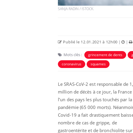
SANJA RADIN / ISTOCK.
Publié le 12.01.2021 à 12h00
|
|
Mots clés :
grincement de dents
coronavirus
squames
Le SRAS-CoV-2 est responsable de 1
 votre ventre
Pourquoi manger moins
l les premiers
de protéines pourrait
million de décès à ce jour, la France
 vos vacances ?
finalement être bénéfique
l’un des pays les plus touchés par la
pandémie (65 000 morts). Néanmoin
aleurs :
Grossesse et chaleur : ce
Covid-19 a fait drastiquement baisse
 le risque de
que dit la science
rimpe-t-il ?
nombre de cas de grippe, de
gastroentérite et de bronchiolite sur