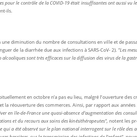
 pour le contrôle de la COVID-19 était insuffisantes ont aussi vu l
t-ils.
 à une diminution du nombre de consultations en ville et de pass
inguer de la diarrhée due aux infections à SARS-CoV- 2).
"
Les mesu
o alcooliques sont très efficaces sur la diffusion des virus de la gast
ituellement en octobre n’a pas eu lieu, malgré l’ouverture des c
ail et la réouverture des commerces. Ainsi, par rapport aux années
iver en île-de-France une quasi-absence d’augmentation des consult
ations et du recours aux soins des kinésithérapeutes",
notent les pr
 qui a été observé sur le plan national interrogent sur le rôle des a
res barrières, sur la transmission des infections de l’enfant",
pours