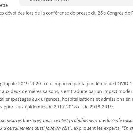
ette
Légionellose en Suisse :
Bilan pr
quelle est l’origine de la
les kiné
es dévoilées lors de la conférence de presse du 25e Congrès de
contamination ?
bientôt 
n grippale 2019-2020 a été impactée par la pandémie de COVID-1
aux deux dernières saisons, s’est traduite par un impact modéré
talier (passages aux urgences, hospitalisations et admissions en 
ar rapport aux épidémies de 2017-2018 et de 2018-2019.
ux mesures barrières, mais ce n’est probablement pas la seule raison
 a certainement aussi joué un rôle",
expliquent les experts.
"En ef