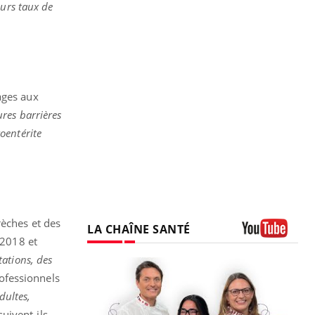
eurs taux de
ages aux
res barrières
roentérite
rèches et des
LA CHAÎNE SANTÉ
 2018 et
Youtube
ations, des
ofessionnels
dultes,
uivent-ils.