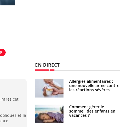
19
EN DIRECT
s alimentaires :
TDAH : quel est ce
velle arme contre
traitement autorisé aux
tions sévères
États-Unis ?
 rares cet
 gérer le
Cerveau : le mystère de la
 des enfants en
"madeleine de Proust"
cooliques et la
s ?
enfin expliqué
dance