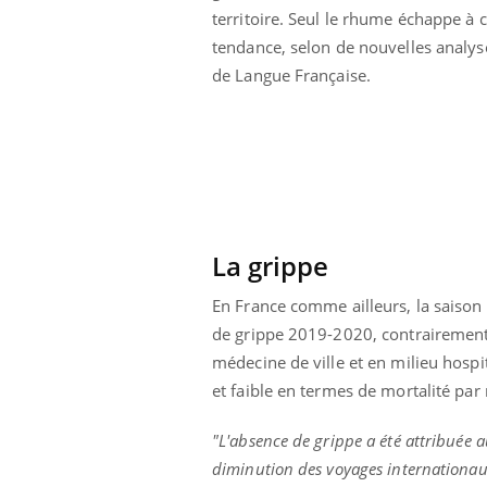
territoire. Seul le rhume échappe à c
 pourrait-il
Le smartphone nuit-il à
la propagation du
l'apprentissage de la
tendance, selon de nouvelles analys
lecture ?
de Langue Française.
La grippe
En France comme ailleurs, la saiso
de grippe 2019-2020, contrairement 
médecine de ville et en milieu hospi
et faible en termes de mortalité p
"L'absence de grippe a été attribuée a
diminution des voyages internationaux