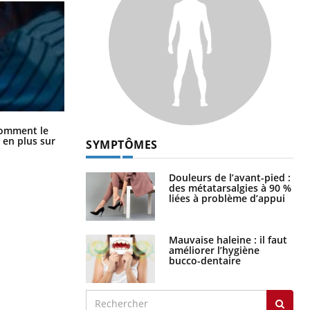
Cancer colorectal : une stratégie
comment le
simple aurait changé la donne au
 en plus sur
SYMPTÔMES
Pays basque
Douleurs de l’avant-pied :
des métatarsalgies à 90 %
liées à problème d’appui
Mauvaise haleine : il faut
améliorer l’hygiène
bucco-dentaire