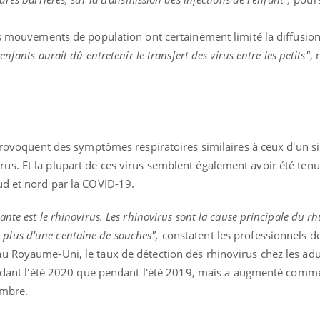
es mouvements de population ont certainement limité la diffusion
nfants aurait dû entretenir le transfert des virus entre les petits"
, 
« jumeau numérique » pour
COUP DE FOOD sur le
tube
Youtube
iliter l’accès à la médecine
Youtube
Coup de food sur le diabèt
ventive
nouveau rendez-vous culi
établissement lié à un groupe
bouscule les idées reçues
ualiste innove en matière de bilan de
épisode, une ...
i provoquent des symptômes respiratoires similaires à ceux d'un 
é : l'utilisation d'un « jumeau
érique » permet ...
s. Et la plupart de ces virus semblent également avoir été tenu
ud et nord par la COVID-19.
nte est le rhinovirus. Les rhinovirus sont la cause principale du r
ste plus d'une centaine de souches",
constatent les professionnels d
u Royaume-Uni, le taux de détection des rhinovirus chez les adu
pendant l'été 2020 que pendant l'été 2019, mais a augmenté comm
embre.