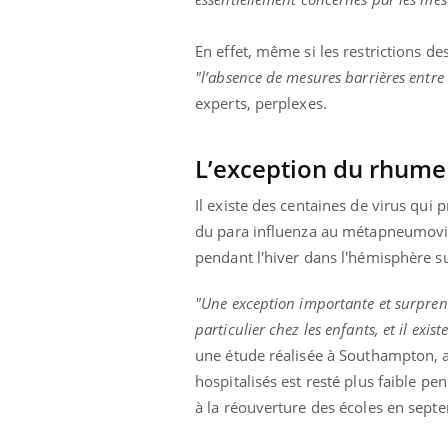
En effet, même si les restrictions d
"l’absence de mesures barrières entre e
Youtube
 Mains : se
Diabète & Ramadan 2026
Un 
Youtube
You
experts, perplexes.
outube
fac
Le Ramadan approche, et, pour de
pré
un tout nouveau
nombreuses personnes atteintes de
L’exception du rhume
Un 
lage, piscine,
diabète, c'est une période de questions, de
mut
air… Nos mains
défis, mais ...
Il existe des centaines de virus qu
sant
num
du para influenza au métapneumoviru
pendant l'hiver dans l'hémisphère s
"Une exception importante et surprena
particulier chez les enfants, et il exi
une étude réalisée à Southampton, a
hospitalisés est resté plus faible 
à la réouverture des écoles en sept