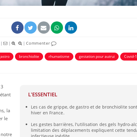
|
|
|
Commenter
gastro
bronchiolite
rhumatisme
gestation pour autrui
Covid-
,3
Mordue par une tique en
Allergie
vacances, elle reste dans
une nou
L'ESSENTIEL
 étant
le coma pendant 42 jours
les réac
Les cas de grippe, de gastro et de bronchiolite sont
s, la
hiver en France.
Mordue par un
Comment
r le
barracuda, une petite fille
sommeil
Les gestes barrières, l'utilisation des gels hydro-al
secourue grâce à un
vacance
réflexe essentiel
limitation des déplacements expliquent cette ten
 notre
infectieuse inédite.