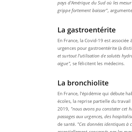
pays d'Amérique du Sud où les mesures
grippe fortement baisser",
argumenten
La gastroentérite
En France, la Covid-19 est associée
urgences pour gastroentérite (à dist
et surtout l’utilisation de solutés hydr
aigue",
se félicitent les médecins.
La bronchiolite
En France, l’épidémie qui débute hab
écoles, la reprise partielle du trav
2019,
"nous avons pu constater cet h
passages aux urgences, des hospitalis
de santé.
"Ces données identiques à ce
essentiellement concernés par les mesu