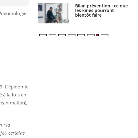
évention : ce que
Intolérance au gluten : les
s pourront
nouvelles
 Pneumologie
faire
recommandations de la
HAS
9. L’épidémie
 à la fois en
réanimation),
 : la
fet, certains