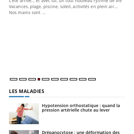
L'été arrive… et avec lui, un tout nouveau rythme de vie !
Vacances, plage, piscine, soleil, activités en plein air…
Nos mains sont ...
Dia
You
Le 
pers
ques
LES MALADIES
Hypotension orthostatique : quand la
pression artérielle chute au lever
Drépanocytose : une déformation des