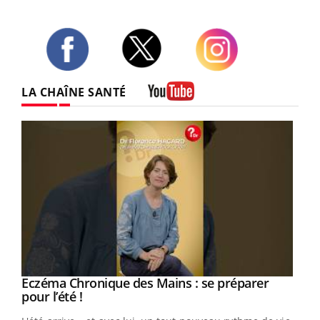
Twitter
Facebook
Instagram
LA CHAÎNE SANTÉ
Youtube
Eczéma Chronique des Mains : se préparer
Youtube
Youtube
pour l’été !