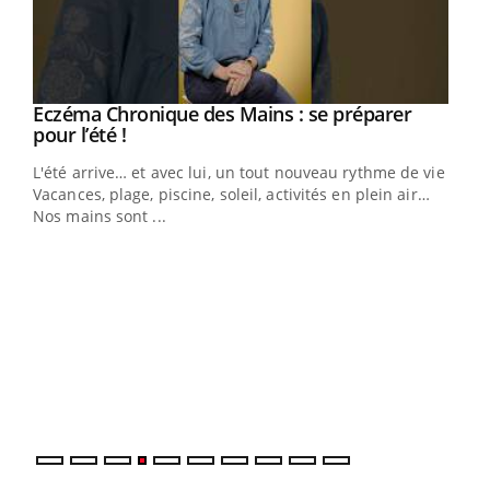
Eczéma Chronique des Mains : se préparer
Youtube
Youtube
pour l’été !
L'été arrive… et avec lui, un tout nouveau rythme de vie !
Vacances, plage, piscine, soleil, activités en plein air…
Nos mains sont ...
Dia
You
Le 
pers
ques