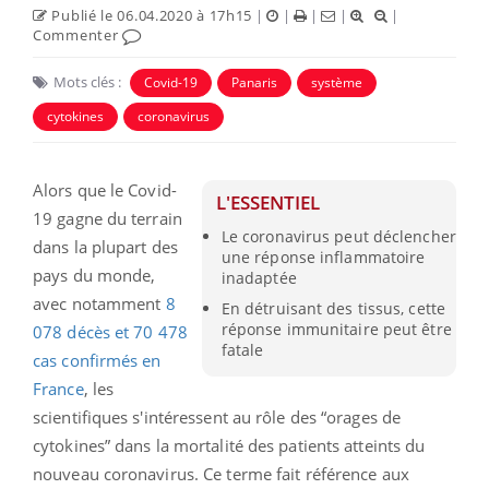
Publié le 06.04.2020 à 17h15
|
|
|
|
|
Commenter
Mots clés :
Covid-19
Panaris
système
cytokines
coronavirus
Alors que le Covid-
L'ESSENTIEL
19 gagne du terrain
Le coronavirus peut déclencher
dans la plupart des
une réponse inflammatoire
pays du monde,
inadaptée
avec notamment
8
En détruisant des tissus, cette
réponse immunitaire peut être
078 décès et 70 478
fatale
cas confirmés en
France
, les
scientifiques s'intéressent au rôle des “orages de
cytokines” dans la mortalité des patients atteints du
nouveau coronavirus. Ce terme fait référence aux