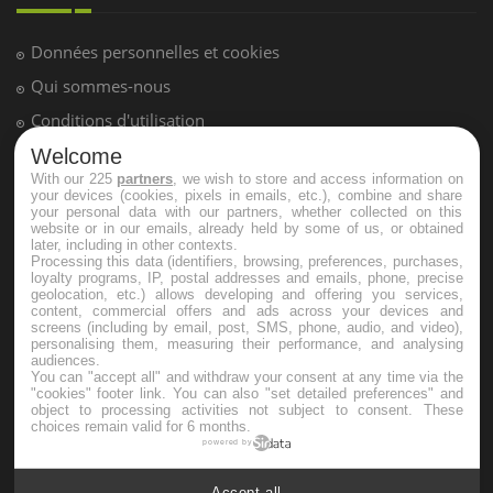
Hypotension orthostatique : quand la
pression artérielle chute au lever
Drépanocytose : une déformation des
globules rouges aux conséquences
Welcome
graves
With our 225
partners
, we wish to store and access information on
your devices (cookies, pixels in emails, etc.), combine and share
your personal data with our partners, whether collected on this
website or in our emails, already held by some of us, or obtained
Maladie de Charcot (Sclérose latérale
later, including in other contexts.
amyotrophique)
Processing this data (identifiers, browsing, preferences, purchases,
loyalty programs, IP, postal addresses and emails, phone, precise
geolocation, etc.) allows developing and offering you services,
content, commercial offers and ads across your devices and
screens (including by email, post, SMS, phone, audio, and video),
personalising them, measuring their performance, and analysing
audiences.
You can "accept all" and withdraw your consent at any time via the
"cookies" footer link
. You can also "set detailed preferences" and
object to processing activities not subject to consent. These
choices remain valid for 6 months.
powered by
Accept all