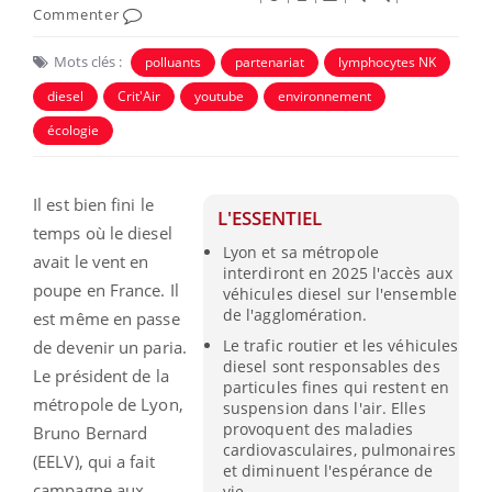
Commenter
Mots clés :
polluants
partenariat
lymphocytes NK
diesel
Crit'Air
youtube
environnement
écologie
Il est bien fini le
L'ESSENTIEL
temps où le diesel
Lyon et sa métropole
avait le vent en
interdiront en 2025 l'accès aux
poupe en France. Il
véhicules diesel sur l'ensemble
de l'agglomération.
est même en passe
Le trafic routier et les véhicules
de devenir un paria.
diesel sont responsables des
Le président de la
particules fines qui restent en
métropole de Lyon,
suspension dans l'air. Elles
provoquent des maladies
Bruno Bernard
cardiovasculaires, pulmonaires
(EELV), qui a fait
et diminuent l'espérance de
campagne aux
vie.