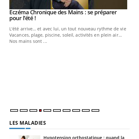
Eczéma Chronique des Mains : se préparer
Youtube
Youtube
pour l’été !
L'été arrive… et avec lui, un tout nouveau rythme de vie !
Vacances, plage, piscine, soleil, activités en plein air…
Nos mains sont ...
Dia
You
Le 
pers
ques
LES MALADIES
Hypotension orthostatique : quand la