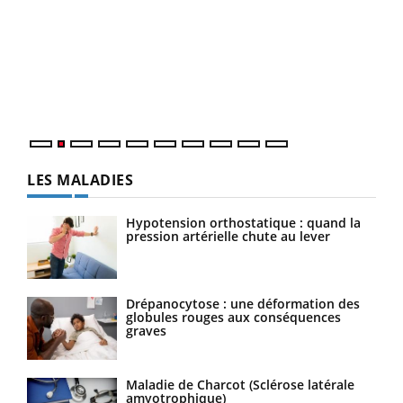
Ins
You
par
En 2
ento
parf
LES MALADIES
Hypotension orthostatique : quand la
pression artérielle chute au lever
Drépanocytose : une déformation des
globules rouges aux conséquences
graves
Maladie de Charcot (Sclérose latérale
amyotrophique)