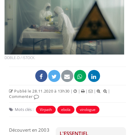
DOBLE-D / ISTOCK.
Publié le 28.11.2020 à 13h30
|
|
|
|
|
Commenter
Mots clés :
Virpath
ebola
virologue
Découvert en 2003
L'ESSENTIEL