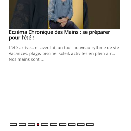
Eczéma Chronique des Mains : se préparer
Youtube
Youtube
pour l’été !
L'été arrive… et avec lui, un tout nouveau rythme de vie !
Vacances, plage, piscine, soleil, activités en plein air…
Nos mains sont ...
Dia
You
Le 
pers
ques