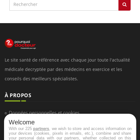
Le site santé de référence avec chaque jour toute l'actualité
médicale decryptée par des médecins en exercice et les
conseils des meilleurs spécialistes.
À PROPOS
Données personnelles et cookies
Welcome
Qui sommes-nous
With our 225
partners
, we wish to store and access information on
Conditions d'utilisation
your devices (cookies, pixels in emails, etc.), combine and share
your personal data with our partners, whether collected on this