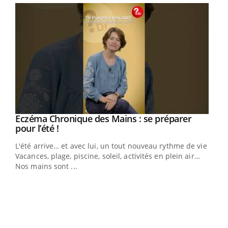
Eczéma Chronique des Mains : se préparer
Youtube
Youtube
pour l’été !
L'été arrive… et avec lui, un tout nouveau rythme de vie !
Vacances, plage, piscine, soleil, activités en plein air…
Nos mains sont ...
Dia
You
Le 