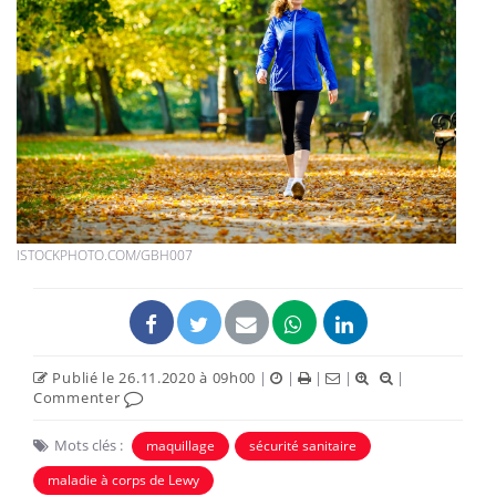
ISTOCKPHOTO.COM/GBH007
Publié le 26.11.2020 à 09h00
|
|
|
|
|
Commenter
Mots clés :
maquillage
sécurité sanitaire
maladie à corps de Lewy