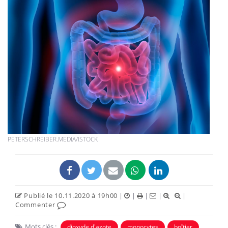
PETERSCHREIBER.MEDIA/ISTOCK
Publié le 10.11.2020 à 19h00
|
|
|
|
|
Commenter
Mots clés :
dioxyde d'azote
monocytes
boîtier