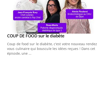
Youtube
cès
COUP DE FOOD sur le diabète
Youtube
Coup de food sur le diabète, c'est votre nouveau rendez-
 en
vous culinaire qui bouscule les idées reçues ! Dans cet
u
épisode, une ...
Qua
You
"Les
trav
DRH 