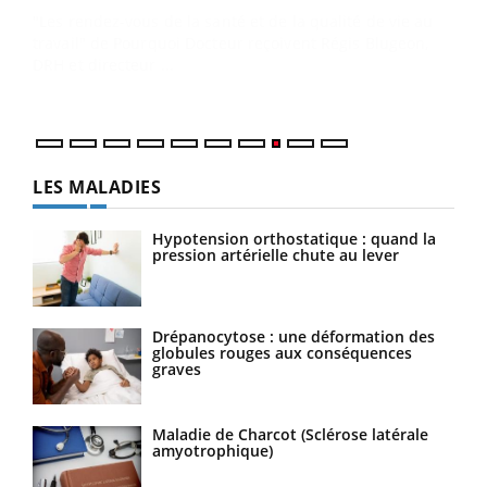
(3/3
Dans
vous
quot
LES MALADIES
Hypotension orthostatique : quand la
pression artérielle chute au lever
Drépanocytose : une déformation des
globules rouges aux conséquences
graves
Maladie de Charcot (Sclérose latérale
amyotrophique)