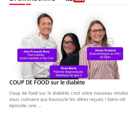
Youtube
Youtube
Yout
COUP DE FOOD sur le diabète
Quand l’entreprise mise sur le bien être global
Youtube
Youtube
Coup de food sur le diabète, c'est votre nouveau rendez-
"Les rendez-vous de la santé et de la qualité de vie au
vous culinaire qui bouscule les idées reçues ! Dans cet
travail" de Pourquoi Docteur reçoivent Régis Blugeon,
épisode, une ...
DRH et directeur ...
Ecz
You