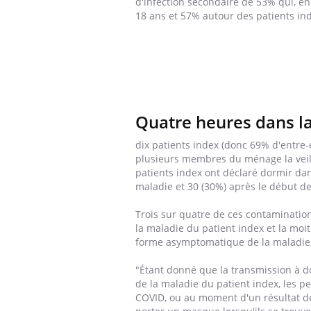
d'infection secondaire de 53% qui, en
icaments GLP-1
VIH : la fin du comprimé
18 ans et 57% autour des patients ind
-ils aussi les os
tous les jours se profile-t-
elle enfin ?
Quatre heures dans l
dix patients index (donc 69% d'entre
plusieurs membres du ménage la veill
patients index ont déclaré dormir d
maladie et 30 (30%) après le début de
Trois sur quatre de ces contaminatio
la maladie du patient index et la moi
forme asymptomatique de la maladie
"Étant donné que la transmission à d
de la maladie du patient index, les 
COVID, ou au moment d'un résultat de