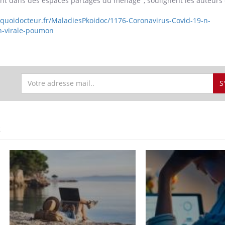
ent dans des espaces partagés du ménage", soulignent les auteurs 
S
S