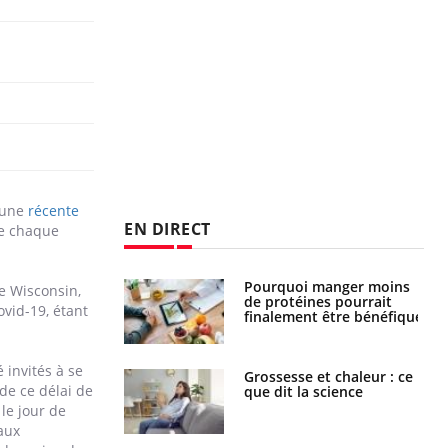
r une
récente
EN DIRECT
ue chaque
i manger moins
Mordue par une tique en
e Wisconsin,
éines pourrait
vacances, elle reste dans
vid-19, étant
ent être bénéfique
le coma pendant 42 jours
 invités à se
e et chaleur : ce
Mordue par un
de ce délai de
la science
barracuda, une petite fille
secourue grâce à un
le jour de
réflexe essentiel
taux