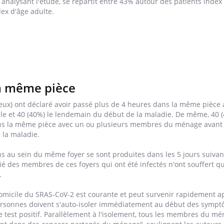
 analysant l'étude, se répartit entre 43% autour des patients inde
Le Viagra pourrait-il
Le smart
ex d'âge adulte.
freiner la propagation du
l'appren
cancer ?
lecture 
a même pièce
-eux) ont déclaré avoir passé plus de 4 heures dans la même pièce
e et 40 (40%) le lendemain du début de la maladie.
De même, 40 (
ans la même pièce avec un ou plusieurs membres du ménage avant 
 la maladie.
ns au sein du même foyer se sont produites dans les 5 jours suivan
tié des membres de ces foyers qui ont été infectés n'ont souffert q
.
omicile du SRAS-CoV-2 est courante et peut survenir rapidement a
personnes doivent s'auto-isoler immédiatement au début des symp
 test positif. Parallèlement à l'isolement, tous les membres du m