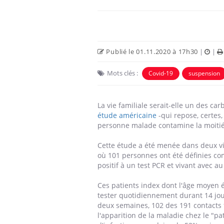
Publié le 01.11.2020 à 17h30
|
|
Mots clés :
Covid-19
suspension
La vie familiale serait-elle un des c
étude américaine
-qui repose, certes
personne malade contamine la moiti
olorectal : une
Cytomégalovirus : ce qui
Cette étude a été menée dans deux vi
e simple aurait
change dans la prise en
où 101 personnes ont été définies com
a donne au Pays
charge des femmes
positif à un test PCR et vivant avec 
enceintes
Ces patients index dont l'âge moyen ét
unya, dengue,
La sieste empêche-t-elle
tester quotidiennement durant 14 jou
e : que se passe-
de dormir la nuit ?
 le sud de la
deux semaines, 102 des 191 contacts f
l'apparition de la maladie chez le "pa