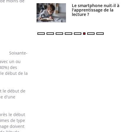
x de moins de
phone nuit-il à
Légionellose en Suisse :
tissage de la
quelle est l’origine de la
?
contamination ?
Soixante-
 avec un ou
40%) des
le début de la
t le début de
ue d'une
près le début
tômes de type
énage doivent