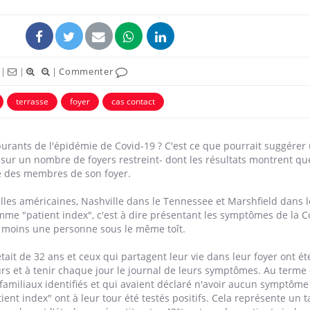
|
|
|
Commenter
terrasse
foyer
cas contact
arburants de l'épidémie de Covid-19 ? C'est ce que pourrait suggére
, sur un nombre de foyers restreint- dont les résultats montrent q
é des membres de son foyer.
Pourquoi votre ventre
Pourquo
lles américaines, Nashville dans le Tennessee et Marshfield dans l
gâche-t-il les premiers
de prot
me "patient index", c'est à dire présentant les symptômes de la Co
jours de vos vacances ?
finalem
au moins une personne sous le même toît.
ait de 32 ans et ceux qui partagent leur vie dans leur foyer ont été
Fortes chaleurs :
Grossess
rs et à tenir chaque jour le journal de leurs symptômes. Au terme 
pourquoi le risque de
que dit 
noyade grimpe-t-il ?
amiliaux identifiés et qui avaient déclaré n'avoir aucun symptôme 
tient index" ont à leur tour été testés positifs. Cela représente un 