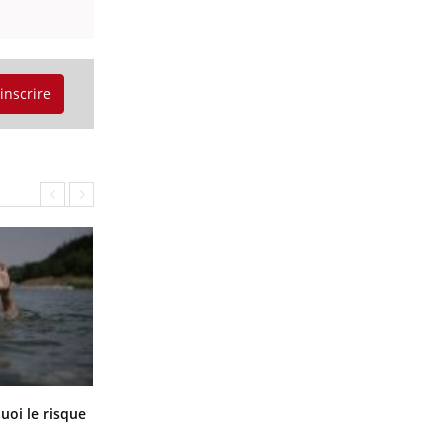
'inscrire
Le Viagra pourrait-il freiner la
uoi le risque
propagation du cancer ?
?