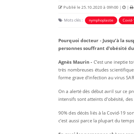
Publié le 25.10.2020 à 09h00
|
|
Mots clés :
nymphoplastie
Covid-
Pourquoi docteur - Jusqu’à la su
personnes souffrant d’obésité du 
Ecz
You
exp
Agnès Maurin -
C’est une ineptie to
très nombreuses études scientifique
Il y
forme grave d'infection au virus SA
d'au
ques
mont
On a alerté dès début avril sur ce 
intensifs sont atteints d’obésité, de
90% des décès liés à la Covid-19 son
c’est aussi parce la plupart du temps