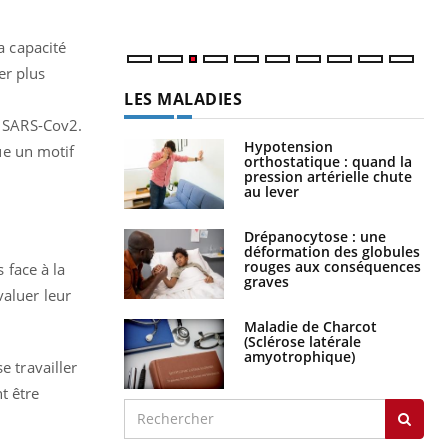
a capacité
er plus
LES MALADIES
e SARS-Cov2.
Hypotension
tue un motif
orthostatique : quand la
pression artérielle chute
au lever
Drépanocytose : une
déformation des globules
rouges aux conséquences
face à la
graves
valuer leur
Maladie de Charcot
(Sclérose latérale
amyotrophique)
e travailler
t être