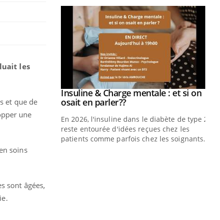
uait les
prendre pour
Insuline & Charge mentale : et si on
Youtube
Youtube
osait en parler??
rs et que de
opper une
illard mental ou
En 2026, l'insuline dans le diabète de type 2
ptômes de la
reste entourée d'idées reçues chez les
ples ce qui la rend
patients comme parfois chez les soignants.
en soins
Ec
You
pré
L'é
es sont âgées,
ryt
tie.
sol
sont