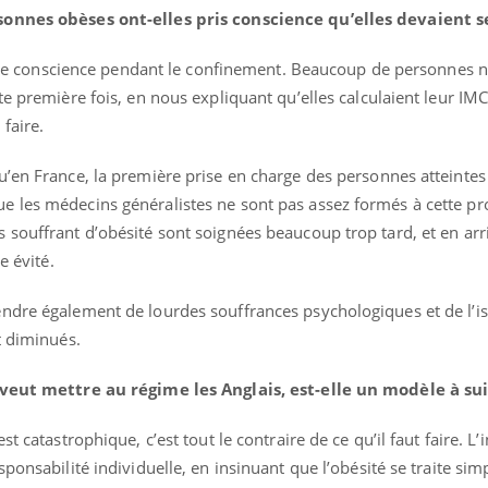
sonnes obèses ont-elles pris conscience qu’elles devaient s
ise de conscience pendant le confinement. Beaucoup de personnes 
te première fois, en nous expliquant qu’elles calculaient leur IM
 faire.
u’en France, la première prise en charge des personnes atteintes
e les médecins généralistes ne sont pas assez formés à cette p
souffrant d’obésité sont soignées beaucoup trop tard, et en arri
re évité.
ndre également de lourdes souffrances psychologiques et de l’i
t diminués.
i veut mettre au régime les Anglais, est-elle un modèle à su
t catastrophique, c’est tout le contraire de ce qu’il faut faire. L’i
sponsabilité individuelle, en insinuant que l’obésité se traite si