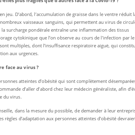
-elles plus fragiles que d’autres face à la Covid-19 ?
en jeu. D’abord, l’accumulation de graisse dans le ventre réduit l
e nombreux vaisseaux sanguins, qui permettent au virus de circul
s, la surcharge pondérale entraîne une inflammation des tissus
’orage cytokinique que l’on observe au cours de l’infection par l
 sont multiples, dont l’insuffisance respiratoire aiguë, qui consti
ation aux urgences.
re face au virus ?
rsonnes atteintes d’obésité qui sont complètement désemparées 
commande d’aller d’abord chez leur médecin généraliste, afin d’é
e du virus.
nseille, dans la mesure du possible, de demander à leur entrepris
s règles d’adaptation aux personnes atteintes d’obésité devraien