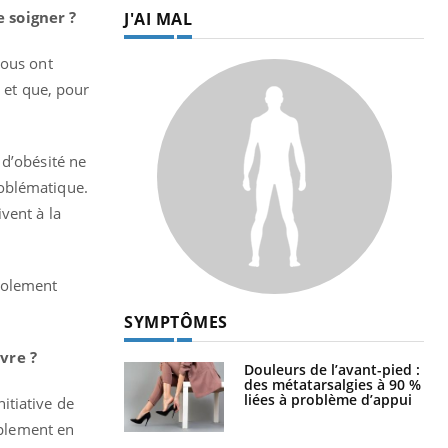
e soigner ?
J'AI MAL
nous ont
C et que, pour
 d’obésité ne
roblématique.
vent à la
solement
SYMPTÔMES
ivre ?
Douleurs de l’avant-pied :
des métatarsalgies à 90 %
liées à problème d’appui
nitiative de
mplement en