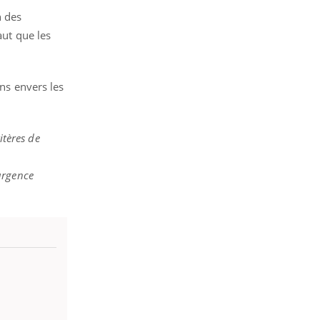
n des
aut que les
ons envers les
itères de
urgence