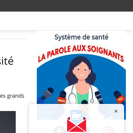
ité
 les grands
Publicité