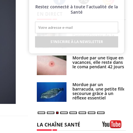
Restez connecté à toute l’actualité de la
Twitter
Facebook
Instagram
Santé
EN DIRECT
a pourrait-il
Le smartphone nuit-il à
la propagation du
l'apprentissage de la
lecture ?
S'INSCRIRE À LA NEWSLETTER
i manger moins
Mordue par une tique en
éines pourrait
vacances, elle reste dans
ent être bénéfique
le coma pendant 42 jours
e et chaleur : ce
Mordue par un
la science
barracuda, une petite fille
secourue grâce à un
réflexe essentiel
LA CHAÎNE SANTÉ
Youtube