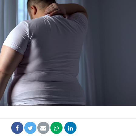
VIH : la fin du comprimé
Le Viagr
tous les jours se profile-t-
freiner 
elle enfin ?
cancer ?
Pourquoi votre ventre
Pourquo
gâche-t-il les premiers
de prot
jours de vos vacances ?
finalem
Fortes chaleurs :
Grossess
pourquoi le risque de
que dit 
noyade grimpe-t-il ?