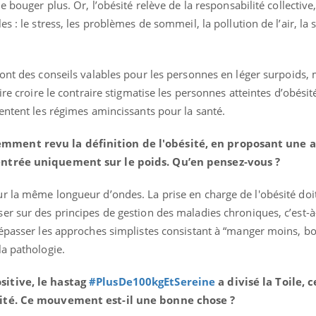
 bouger plus. Or, l’obésité relève de la responsabilité collective,
s : le stress, les problèmes de sommeil, la pollution de l’air, la 
ont des conseils valables pour les personnes en léger surpoids,
ire croire le contraire stigmatise les personnes atteintes d’obésit
sentent les régimes amincissants pour la santé.
mment revu la définition de l'obésité, en proposant une 
entrée uniquement sur le poids. Qu’en pensez-vous ?
r la même longueur d’ondes. La prise en charge de l'obésité doit
r sur des principes de gestion des maladies chroniques, c’est-à
dépasser les approches simplistes consistant à “manger moins, bo
la pathologie.
sitive, le hastag
#PlusDe100kgEtSereine
a divisé la Toile, 
sité. Ce mouvement est-il une bonne chose ?