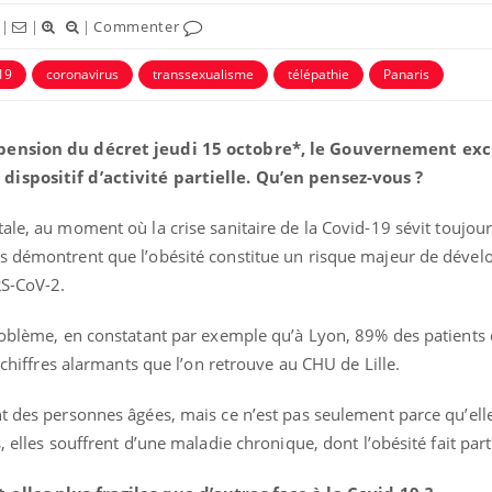
|
|
|
Commenter
19
coronavirus
transsexualisme
télépathie
Panaris
spension du décret jeudi 15 octobre*, le Gouvernement excl
dispositif d’activité partielle. Qu’en pensez-vous ?
éma Chronique des Mains :
Carence en fer : com
tube
Youtube
Youtube
Youtube
liquer ma maladie
prévenir
tale, au moment où la crise sanitaire de la Covid-19 sévit toujou
s démontrent que l’obésité constitue un risque majeur de dével
 a des sujets qui sont faciles à aborder...
Fatigue, irritabilité, brou
RS-CoV-2.
tres non ! D'un côté, poser des
même alopécie… Les sym
tions sur la maladie d'un proche c'est
carence en fer sont multi
rer ...
...
problème, en constatant par exemple qu’à Lyon, 89% des patients 
s chiffres alarmants que l’on retrouve au CHU de Lille.
t des personnes âgées, mais ce n’est pas seulement parce qu’ell
, elles souffrent d’une maladie chronique, dont l’obésité fait par