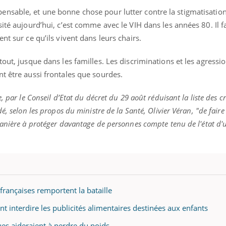
nsable, et une bonne chose pour lutter contre la stigmatisatio
ité aujourd’hui, c’est comme avec le VIH dans les années 80. Il f
nt sur ce qu’ils vivent dans leurs chairs.
out, jusque dans les familles. Les discriminations et les agressi
t être aussi frontales que sourdes.
 par le Conseil d’Etat du décret du 29 août réduisant la liste des cr
é, selon les propos du ministre de la Santé, Olivier Véran, "de faire
manière à protéger davantage de personnes compte tenu de l'état d'
 françaises remportent la bataille
nt interdire les publicités alimentaires destinées aux enfants
ques aideraient à perdre du poids