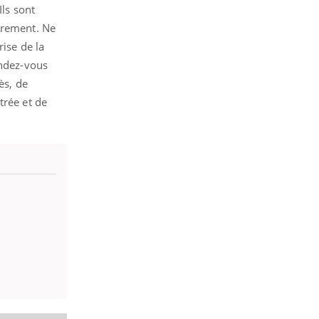
Ils sont
ièrement. Ne
SYMPTÔMES
rise de la
endez-vous
Douleurs de l’avant-pied :
des métatarsalgies à 90 %
ès, de
liées à problème d’appui
trée et de
Mauvaise haleine : il faut
améliorer l’hygiène
bucco-dentaire