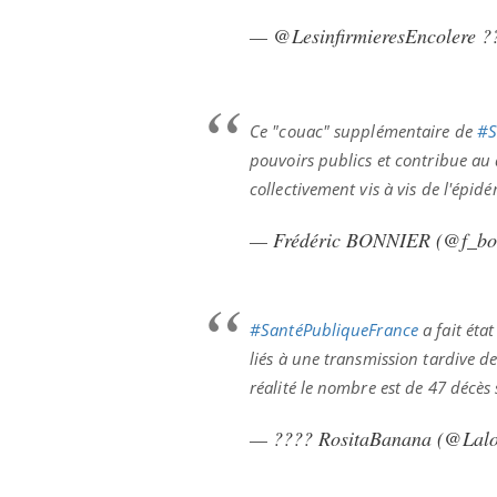
— @LesinfirmieresEncolere ?
Ce "couac" supplémentaire de
#S
pouvoirs publics et contribue au
collectivement vis à vis de l'épid
— Frédéric BONNIER (@f_bo
#SantéPubliqueFrance
a fait éta
liés à une transmission tardive 
réalité le nombre est de 47 décès
— ???? RositaBanana (@Lal