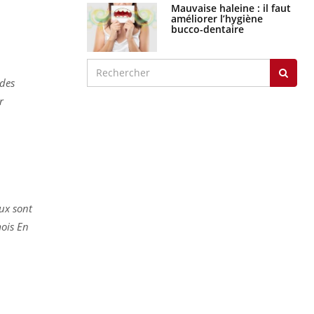
graves
Maladie de Charcot
(Sclérose latérale
amyotrophique)
 des
r
J'AI MAL
ux sont
mois En