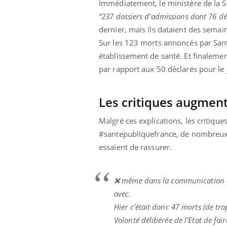
Immédiatement, le ministère de la S
'un proche c'est
carence en fer sont multiples ce qui la rend
pat
...
“237 dossiers d'admissions dont 76 dé
dernier, mais ils dataient des semai
Sur les 123 morts annoncés par Santé
établissement de santé. Et finalemen
par rapport aux 50 déclarés pour le
Les critiques augment
Malgré ces explications, les critique
#santepubliquefrance, de nombreux i
essaient de rassurer.
❌ même dans la communication de
avec.
Hier c'était donc 47 morts (de tr
Volonté délibérée de l'Etat de fa