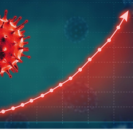
Fortes chaleurs :
Grossess
pourquoi le risque de
que dit 
noyade grimpe-t-il ?
Le Viagra pourrait-il
Le smart
freiner la propagation du
l'appren
cancer ?
lecture 
Pourquoi manger moins
Mordue 
de protéines pourrait
vacances
finalement être bénéfique
le coma