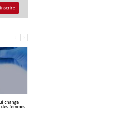
'inscrire
La sieste empêche-t-elle de dormir
ui change
la nuit ?
ge des femmes