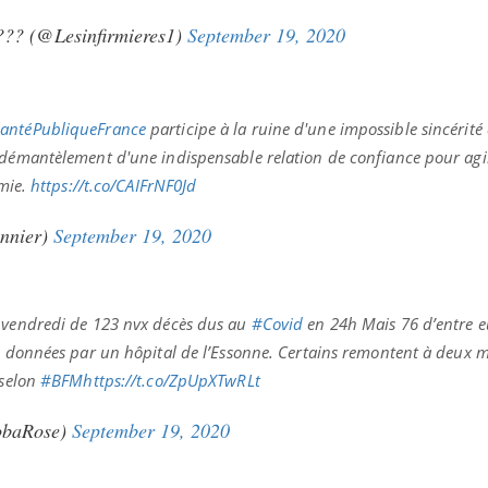
??? (@Lesinfirmieres1)
September 19, 2020
antéPubliqueFrance
participe à la ruine d'une impossible sincérité
 démantèlement d'une indispensable relation de confiance pour agi
émie.
https://t.co/CAIFrNF0Jd
nnier)
September 19, 2020
t vendredi de 123 nvx décès dus au
#Covid
en 24h Mais 76 d’entre e
de données par un hôpital de l’Essonne. Certains remontent à deux 
 selon
#BFM
https://t.co/ZpUpXTwRLt
obaRose)
September 19, 2020