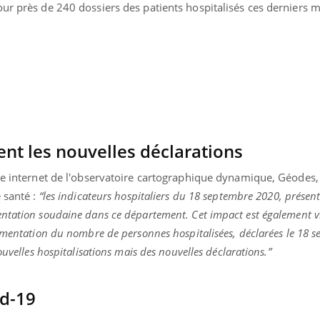
ur près de 240 dossiers des patients hospitalisés ces derniers mo
tent les nouvelles déclarations
ite internet de l'observatoire cartographique dynamique, Géodes,
 santé :
“les indicateurs hospitaliers du 18 septembre 2020, présen
ntation soudaine dans ce département. Cet impact est également vi
ugmentation du nombre de personnes hospitalisées, déclarées le 18 
ouvelles hospitalisations mais des nouvelles déclarations.”
uline & Charge mentale : et si on
Eczéma Chronique des
tube
Youtube
Youtube
Y
it en parler??
préparer pour l’été !
id-19
026, l'insuline dans le diabète de type 2
L'été arrive… et avec lui,
e entourée d'idées reçues chez les
rythme de vie ! Vacances, 