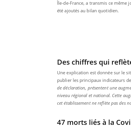
Île-de-France, a transmis ce même jo
été ajoutés au bilan quotidien.
Des chiffres qui reflè
Une explication est donnée sur le s
publier les principaux indicateurs de
de déclaration, présentent une augme
niveau régional et national. Cette a
cet établissement ne reflète pas des n
 Mains :
Carence en fer : comprendre pour
Ins
Youtube
You
Youtube
Youtube
prévenir
osa
47 morts liés à la Cov
aciles à aborder...
Fatigue, irritabilité, brouillard mental ou
En 2
poser des
même alopécie… Les symptômes de la
rest