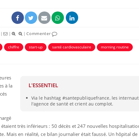
|
|
|
Commenter
chiffre
start-up
santé cardiovasculaire
morning routine
eures
L'ESSENTIEL
es à la
ncés
Via le hashtag #santepubliquefrance, les internaut
l'agence de santé et crient au complot.
chargé
s étaient très inférieurs : 50 décès et 247 nouvelles hospitalisati
 Mais en réalité, ce bilan journalier était faussé. Un hôpital de