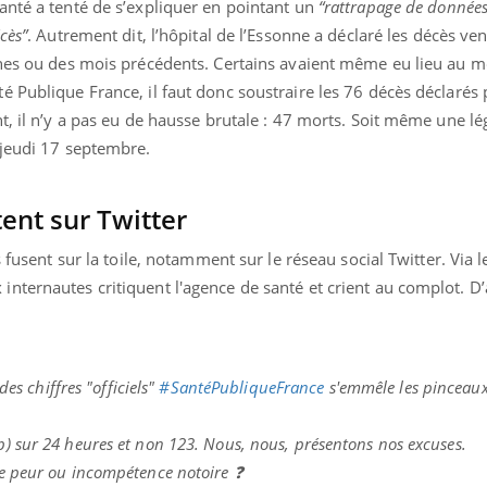
anté a tenté de s’expliquer en pointant un
“rattrapage de données
ients comme parfois chez les soignants.
soleil, activités en plein
sont ...
cès”
. Autrement dit, l’hôpital de l’Essonne a déclaré les décès ve
nes ou des mois précédents. Certains avaient même eu lieu au moi
 Publique France, il faut donc soustraire les 76 décès déclarés 
t, il n’y a pas eu de hausse brutale : 47 morts. Soit même une lé
 jeudi 17 septembre.
ent sur Twitter
s fusent sur la toile, notamment sur le réseau social Twitter. Via 
nternautes critiquent l'agence de santé et crient au complot. D’
s chiffres "officiels"
#SantéPubliqueFrance
s'emmêle les pinceaux
op) sur 24 heures et non 123. Nous, nous, présentons nos excuses.
ire peur ou incompétence notoire ❓