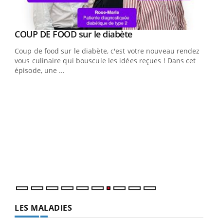
Youtube
cès
COUP DE FOOD sur le diabète
Youtube
Coup de food sur le diabète, c'est votre nouveau rendez-
 en
vous culinaire qui bouscule les idées reçues ! Dans cet
u
épisode, une ...
Qua
You
"Les
trav
DRH 
LES MALADIES