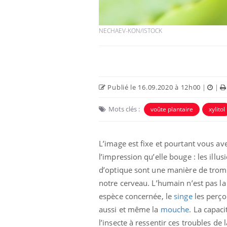
NECHAEV-KON/ISTOCK
Publié le 16.09.2020 à 12h00
|
|
Mots clés :
voûte plantaire
xylitol
L’image est fixe et pourtant vous av
e empêche-t-elle
Fortes chaleurs :
 la nuit ?
pourquoi le risque de
l’impression qu’elle bouge : les illus
noyade grimpe-t-il ?
d’optique sont une manière de tro
notre cerveau. L’humain n’est pas la
 fin du comprimé
Le Viagra pourrait-il
espèce concernée, le
singe
les perço
jours se profile-t-
freiner la propagation du
n ?
cancer ?
aussi et même la
mouche
. La capaci
l’insecte à ressentir ces troubles de l