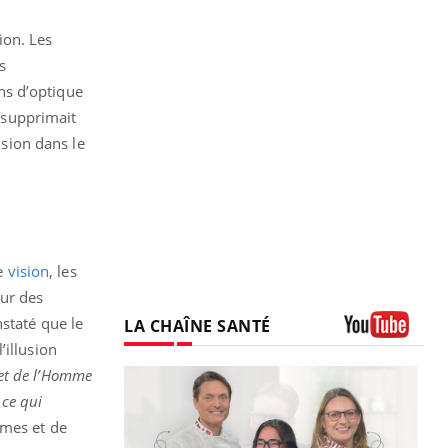
ion. Les
s
ons d’optique
x supprimait
usion dans le
e
vision
, les
ur des
staté que le
LA CHAÎNE SANTÉ
’illusion
Youtube
et de l’Homme
 ce qui
smes et de