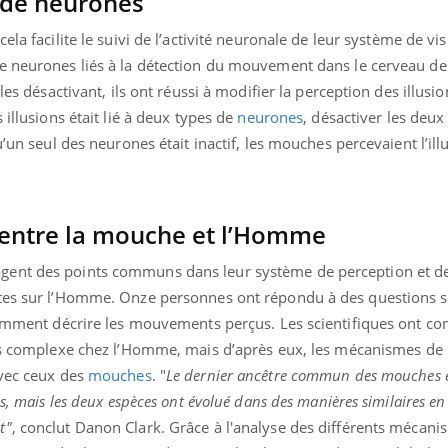
 de neurones
ela facilite le suivi de l’activité neuronale de leur système de vis
e neurones liés à la détection du mouvement dans le cerveau de
les désactivant, ils ont réussi à modifier la perception des illusi
 illusions était lié à deux types de
neurones
, désactiver les deu
u’un seul des neurones était inactif, les mouches percevaient l’ill
entre la mouche et l’Homme
gent des points communs dans leur système de perception et d
rtes sur l’Homme. Onze personnes ont répondu à des questions s
tamment décrire les mouvements perçus. Les scientifiques ont con
us complexe chez l’Homme, mais d’après eux, les mécanismes de l
avec ceux des
mouches
. "
Le dernier ancêtre commun des mouches 
s, mais les deux espèces ont évolué dans des manières similaires en
t"
, conclut Danon Clark.
Grâce à l'analyse des différents mécani