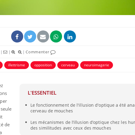
|
|
|
Commenter
illettrisme
opposition
cerveau
neuroimagerie
ez
Grossesse et chaleur : ce
Mordue 
que dit la science
barracud
L'ESSENTIEL
ions
secouru
réflexe 
mper
Le fonctionnement de l'illusion d'optique a été ana
 seule
cerveau de mouches
Le smartphone nuit-il à
Légionel
it
l'apprentissage de la
quelle e
Les mécanismes de l’illusion d’optique chez les h
lecture ?
contami
té de
des similitudes avec ceux des mouches
a