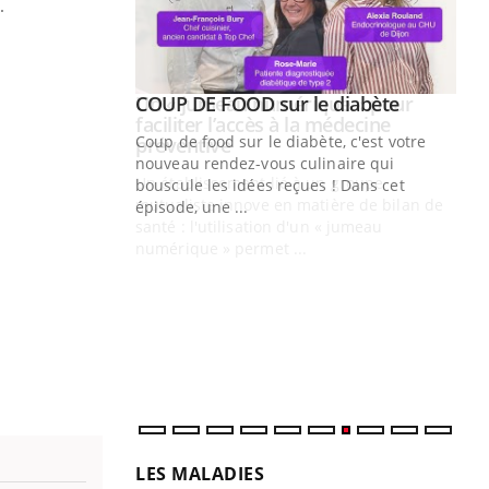
é.
Youtube
ue » pour
COUP DE FOOD sur le diabète
Youtube
médecine
Coup de food sur le diabète, c'est votre
nouveau rendez-vous culinaire qui
n groupe
bouscule les idées reçues ! Dans cet
ière de bilan de
épisode, une ...
« jumeau
Qu
You
êtr
"Le
qua
Doc
dir
LES MALADIES