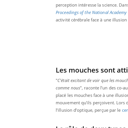
perception intéresse la science. Dan
 votre ventre
Pourquoi manger moins
l les premiers
de protéines pourrait
Proceedings of the National Academy 
 vos vacances ?
finalement être bénéfique
activité cérébrale face à une illusion
Les mouches sont att
"
C’était excitant de voir que les mouc
comme nous
", raconte l’un des co-
placé les mouches face à une illusi
mouvement qu’ils perçoivent. Lors 
l’illusion d’optique, perçue par le
ce