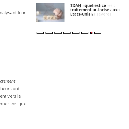
s alimentaires :
TDAH : quel est ce
velle arme contre
traitement autorisé aux
nalysant leur
tions sévères
États-Unis ?
xactement
cheurs ont
ent vers le
même sens que