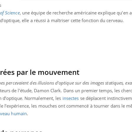
s
Mordue par une tique en
Allergie
vacances, elle reste dans
une nou
of Science
, une équipe de recherche américaine explique qu’en a
le coma pendant 42 jours
les réac
 d’optique, elle a réussi à maîtriser cette fonction du cerveau.
irées par le mouvement
hes percevaient des illusions d’optique sur des images statiques, e
auteurs de l’étude, Damon Clark. Dans un premier temps, les cher
on d’optique. Normalement, les
insectes
se déplacent instinctivem
de l’expérience, les mouches ont commencé à tourner dans le 
rveau humain
.