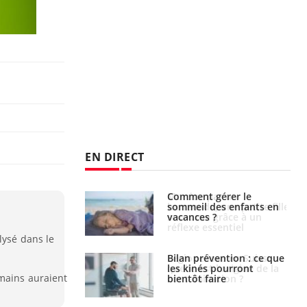
EN DIRECT
par un
Comment gérer le
a, une petite fille
sommeil des enfants en
e grâce à un
vacances ?
essentiel
lysé dans le
lose en Suisse :
Bilan prévention : ce que
st l’origine de la
les kinés pourront
umains auraient
nation ?
bientôt faire