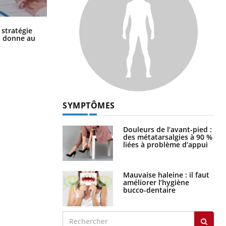
Chikungunya, dengue, West Nile :
 stratégie
que se passe-t-il dans le sud de la
a donne au
France ?
SYMPTÔMES
Douleurs de l’avant-pied :
des métatarsalgies à 90 %
liées à problème d’appui
Mauvaise haleine : il faut
améliorer l’hygiène
bucco-dentaire