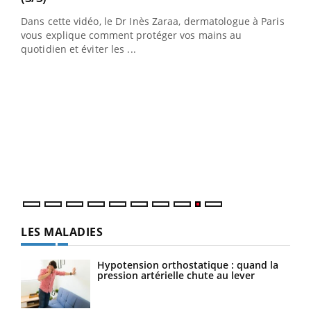
au
Dans cette vidéo, le Dr Inès Zaraa, dermatologue à Paris,
,
vous explique comment protéger vos mains au
quotidien et éviter les ...
Ecz
You
(2/3
Une 
une 
une i
LES MALADIES
Hypotension orthostatique : quand la
pression artérielle chute au lever