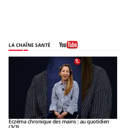
LA CHAÎNE SANTÉ
Youtube
Youtube
al
Eczéma chronique des mains : au quotidien
Youtube
Youtube
(3/3)