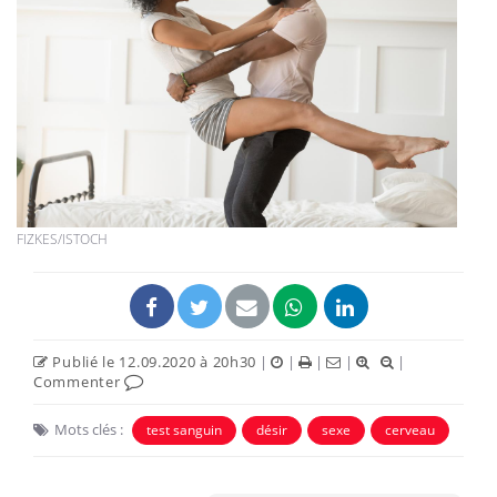
FIZKES/ISTOCH
Publié le 12.09.2020 à 20h30
|
|
|
|
|
Commenter
Mots clés :
test sanguin
désir
sexe
cerveau