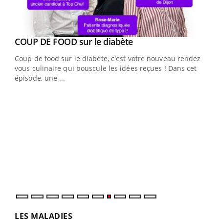
Youtube
cès
COUP DE FOOD sur le diabète
Youtube
Coup de food sur le diabète, c'est votre nouveau rendez-
 en
vous culinaire qui bouscule les idées reçues ! Dans cet
u
épisode, une ...
Qua
You
"Les
trav
DRH 
LES MALADIES