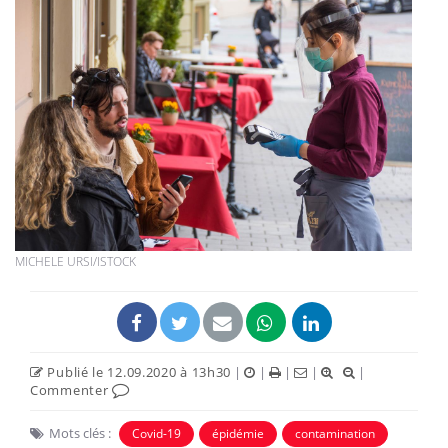
MICHELE URSI/ISTOCK
Publié le 12.09.2020 à 13h30
|
|
|
|
|
Commenter
Mots clés :
Covid-19
épidémie
contamination