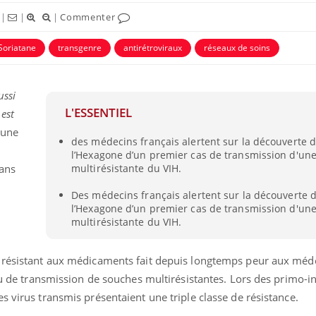
|
|
|
Commenter
Soriatane
transgenre
antirétroviraux
réseaux de soins
ussi
L'ESSENTIEL
est
une
uline & Charge mentale : et si on
Eczéma Chronique des
tube
Youtube
des médecins français alertent sur la découverte 
Youtube
Y
it en parler??
préparer pour l’été !
l’Hexagone d’un premier cas de transmission d'un
dans
multirésistante du VIH.
026, l'insuline dans le diabète de type 2
L'été arrive… et avec lui,
e entourée d'idées reçues chez les
rythme de vie ! Vacances, 
Des médecins français alertent sur la découverte 
ients comme parfois chez les soignants.
soleil, activités en plein
l’Hexagone d’un premier cas de transmission d'un
sont ...
multirésistante du VIH.
s résistant aux médicaments fait depuis longtemps peur aux méd
peu de transmission de souches multirésistantes. Lors des primo-i
s virus transmis présentaient une triple classe de résistance.