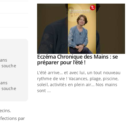
Youtube
 Mains : se
Diabète & Ramadan 2026
Youtube
dans
outube
e souche
Le Ramadan approche, et, pour de
 un tout nouveau
nombreuses personnes atteintes de
plage, piscine,
diabète, c'est une période de questions, de
dans
 air… Nos mains
défis, mais ...
e souche
Un
You
fac
pr
ecins.
Un 
nfections par
mut
san