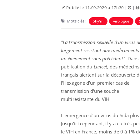
Publié le 11.09.2020 à 17h30
|
|
Mots clés :
Shy'm
virologue
"La transmission sexuelle d'un virus a
largement résistant aux médicaments 
un événement sans précédent".
Dans 
 Mains :
Carence en fer : comprendre pour
Ins
Youtube
You
Youtube
Youtube
prévenir
osa
publication du
Lancet
, des médecins
français alertent sur la découverte 
aciles à aborder...
Fatigue, irritabilité, brouillard mental ou
En 2
poser des
même alopécie… Les symptômes de la
rest
l’Hexagone d’un premier cas de
'un proche c'est
carence en fer sont multiples ce qui la rend
pat
transmission d'une souche
...
multirésistante du VIH.
L'émergence d’un virus du Sida plu
Jusqu’ici cependant, il y a eu très 
le VIH en France, moins de 0 à 1% de