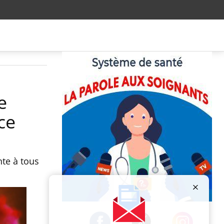
e
ce
nte à tous
Publicité