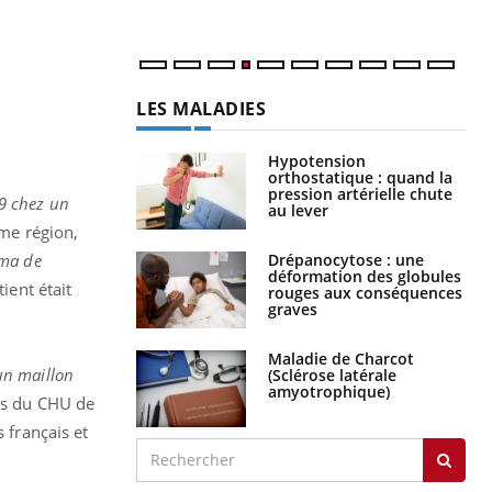
num
LES MALADIES
Hypotension
orthostatique : quand la
pression artérielle chute
9 chez un
au lever
ême région,
éma de
Drépanocytose : une
déformation des globules
tient était
rouges aux conséquences
graves
Maladie de Charcot
un maillon
(Sclérose latérale
amyotrophique)
es du CHU de
 français et