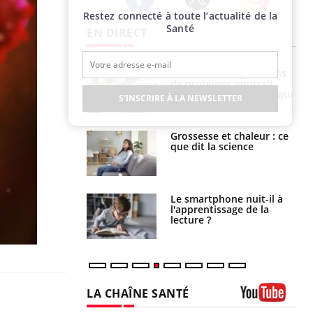
Restez connecté à toute l’actualité de la
Twitter
Facebook
Instagram
Santé
EN DIRECT
i manger moins
Mordue par une tique en
éines pourrait
vacances, elle reste dans
ent être bénéfique
le coma pendant 42 jours
S'INSCRIRE À LA NEWSLETTER
e et chaleur : ce
Mordue par un
la science
barracuda, une petite fille
secourue grâce à un
réflexe essentiel
phone nuit-il à
Légionellose en Suisse :
tissage de la
quelle est l’origine de la
?
contamination ?
LA CHAÎNE SANTÉ
Youtube