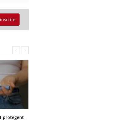
'inscrire
Cytomégalovirus : ce qui change
1 protègent-
dans la prise en charge des femmes
enceintes