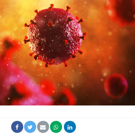
Pourquoi votre ventre
Pourquo
gâche-t-il les premiers
de prot
jours de vos vacances ?
finalem
Fortes chaleurs :
Grossess
pourquoi le risque de
que dit 
noyade grimpe-t-il ?
Le Viagra pourrait-il
Le smart
freiner la propagation du
l'appren
cancer ?
lecture 