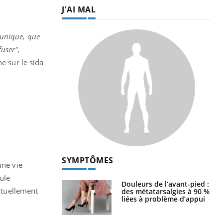
J'AI MAL
t unique, que
fuser",
e sur le sida
SYMPTÔMES
une vie
ule
Douleurs de l’avant-pied :
actuellement
des métatarsalgies à 90 %
liées à problème d’appui