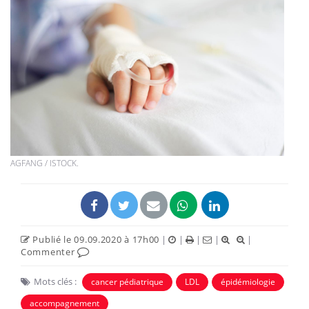
AGFANG / ISTOCK.
Publié le 09.09.2020 à 17h00
|
|
|
|
|
Commenter
Mots clés :
cancer pédiatrique
LDL
épidémiologie
accompagnement