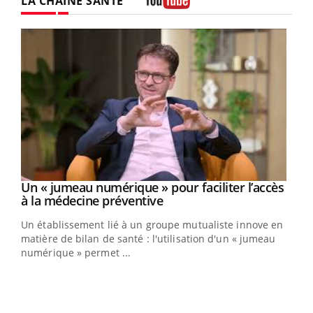
LA CHAÎNE SANTÉ
Youtube
Un « jumeau numérique » pour faciliter l’accès
Youtube
Youtube
à la médecine préventive
Un établissement lié à un groupe mutualiste innove en
e
matière de bilan de santé : l'utilisation d'un « jumeau
numérique » permet ...
COU
You