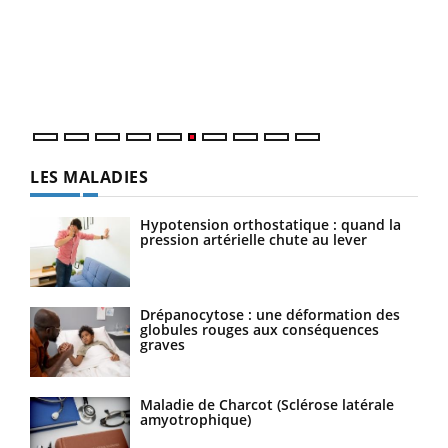
Coup
vous
épis
LES MALADIES
Hypotension orthostatique : quand la
pression artérielle chute au lever
Drépanocytose : une déformation des
globules rouges aux conséquences
graves
Maladie de Charcot (Sclérose latérale
amyotrophique)