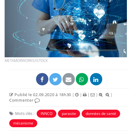
METAMORWORKS/ISTOCK
Publié le 02.09.2020 à 18h30
|
|
|
|
|
Commenter
Mots clés :
INNCO
parasite
données de santé
mécanisme