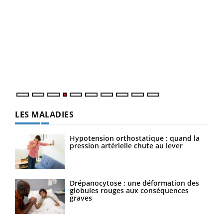
Dia
You
Le 
pers
ques
LES MALADIES
Hypotension orthostatique : quand la
pression artérielle chute au lever
Drépanocytose : une déformation des
globules rouges aux conséquences
graves