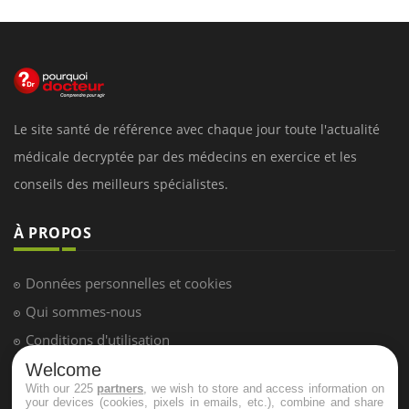
Le site santé de référence avec chaque jour toute l'actualité
médicale decryptée par des médecins en exercice et les
conseils des meilleurs spécialistes.
À PROPOS
Données personnelles et cookies
Qui sommes-nous
Conditions d'utilisation
Plan du site
Welcome
With our 225
partners
, we wish to store and access information on
Mentions Légales
your devices (cookies, pixels in emails, etc.), combine and share