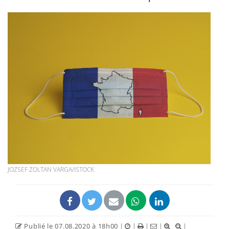
JOZSEF ZOLTAN VARGA/ISTOCK
Publié le 07.08.2020 à 18h00
|
|
|
|
|