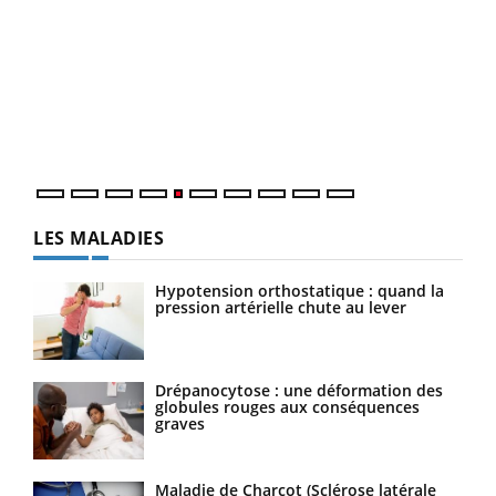
Un 
You
à l
Un é
mati
numé
LES MALADIES
Hypotension orthostatique : quand la
pression artérielle chute au lever
Drépanocytose : une déformation des
globules rouges aux conséquences
graves
Maladie de Charcot (Sclérose latérale