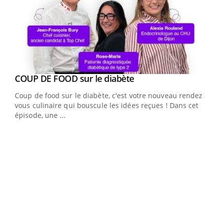
Youtube
COUP DE FOOD sur le diabète
Youtube
Coup de food sur le diabète, c'est votre nouveau rendez-
vous culinaire qui bouscule les idées reçues ! Dans cet
épisode, une ...
Yout
Quand l’entreprise mise sur le bien être global
Ecz
Youtube
You
(3/3
"Les rendez-vous de la santé et de la qualité de vie au
Dans
travail" de Pourquoi Docteur reçoivent Régis Blugeon,
vous
DRH et directeur ...
quot