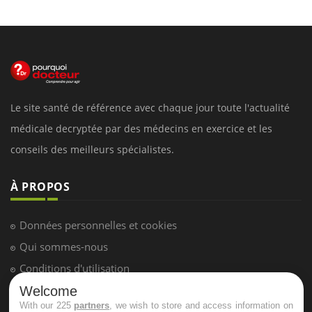
Le site santé de référence avec chaque jour toute l'actualité
médicale decryptée par des médecins en exercice et les
conseils des meilleurs spécialistes.
À PROPOS
Données personnelles et cookies
Qui sommes-nous
Conditions d'utilisation
Plan du site
Welcome
With our 225
partners
, we wish to store and access information on
Mentions Légales