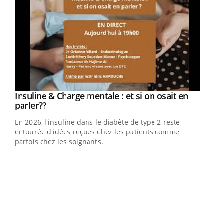
Insuline & Charge mentale : et si on osait en
Youtube
Youtube
parler??
En 2026, l'insuline dans le diabète de type 2 reste
entourée d'idées reçues chez les patients comme
parfois chez les soignants.
Ecz
You
pour
L'ét
Vaca