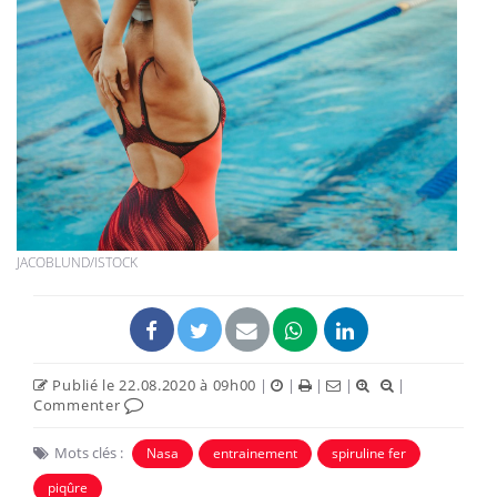
JACOBLUND/ISTOCK
Publié le 22.08.2020 à 09h00
|
|
|
|
|
Commenter
Mots clés :
Nasa
entrainement
spiruline fer
piqûre